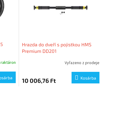
05
Hrazda do dveří s pojistkou HMS
Premium DD201
raktáron
Vyřazeno z prodeje
osárba
Kosárba
10 006,76 Ft