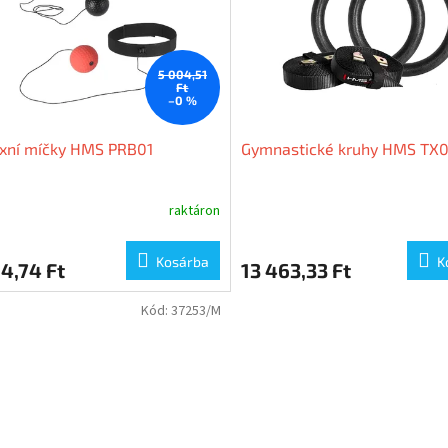
5 004,51
Ft
–0 %
exní míčky HMS PRB01
Gymnastické kruhy HMS TX
raktáron
Kosárba
K
4,74 Ft
13 463,33 Ft
Kód:
37253/M