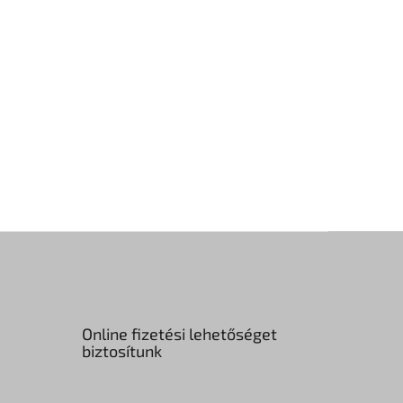
Online fizetési lehetőséget
biztosítunk