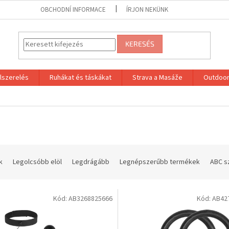
OBCHODNÍ INFORMACE
ÍRJON NEKÜNK
KERESÉS
lszerelés
Ruhákat és táskákat
Strava a Masáže
Outdoor
k
Legolcsóbb elöl
Legdrágább
Legnépszerűbb termékek
ABC s
Kód:
AB3268825666
Kód:
AB42