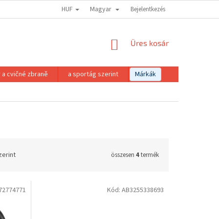
HUF
Magyar
Bejelentkezés
KOSÁR
Üres kosár
 a cvičné zbraně
a sportág szerint
Márkák
zerint
összesen
4
termék
72774771
Kód:
AB3255338693