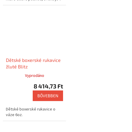
nich pevně sevřena, tak
boxerské rukavice king Fighter...
Dětské boxerské rukavice
žluté Blitz
Vyprodáno
8 414,73 Ft
BŐVEBBEN
Dětské boxerské rukavice o
váze 6oz.