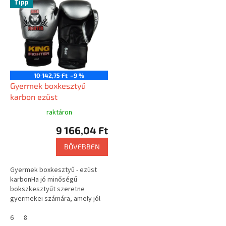
Tipp
10 142,75 Ft
–9 %
Gyermek boxkesztyű
karbon ezüst
raktáron
9 166,04 Ft
BŐVEBBEN
Gyermek boxkesztyű - ezüst
karbonHa jó minőségű
bokszkesztyűt szeretne
gyermekei számára, amely jól
illeszkedik, és a kéz szorosan
megfogja, akkor a király Fighter
6
8