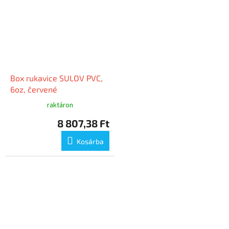
Box rukavice SULOV PVC,
6oz, červené
raktáron
8 807,38 Ft
Kosárba