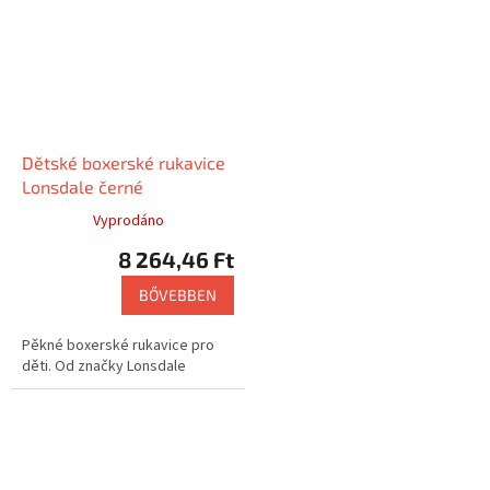
Dětské boxerské rukavice
Lonsdale černé
Vyprodáno
8 264,46 Ft
BŐVEBBEN
Pěkné boxerské rukavice pro
děti. Od značky Lonsdale