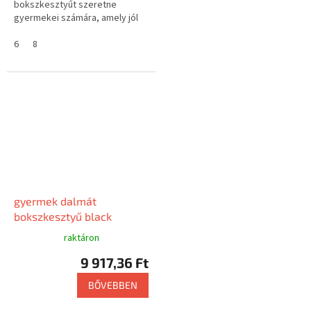
bokszkesztyűt szeretne
gyermekei számára, amely jól
illeszkedik, és a kéz szorosan
megfogja, akkor a King Fighter...
6
8
gyermek dalmát
bokszkesztyű black
raktáron
9 917,36 Ft
BŐVEBBEN