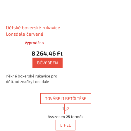
Dětské boxerské rukavice
Lonsdale červené
Vyprodáno
8 264,46 Ft
BŐVEBBEN
Pěkné boxerské rukavice pro
děti. od značky Lonsdale
TOVÁBBI 1 BETÖLTÉSE
L
1
2
a
L
p
összesen
25
termék
i
o
s
FEL
z
t
á