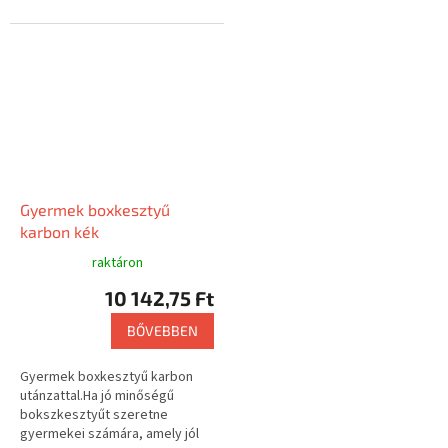
bokszkesztyű...
Gyermek boxkesztyű
karbon kék
raktáron
10 142,75 Ft
BŐVEBBEN
Gyermek boxkesztyű karbon
utánzattal.Ha jó minőségű
bokszkesztyűt szeretne
gyermekei számára, amely jól