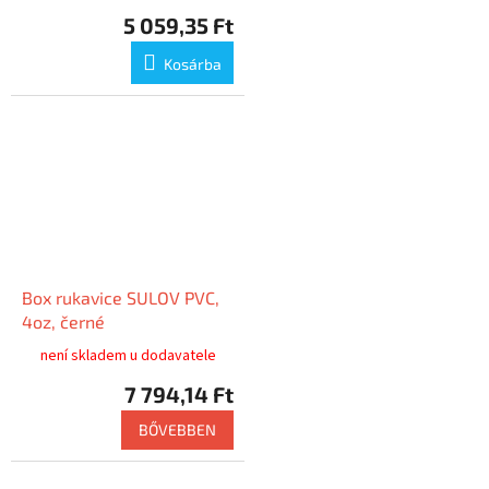
5 059,35 Ft
Kosárba
Box rukavice SULOV PVC,
4oz, černé
není skladem u dodavatele
7 794,14 Ft
BŐVEBBEN