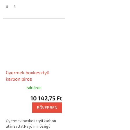
illeszkedik, és a kéz szorosan
megfogja, akkor a King...
6
8
Gyermek boxkesztyű
karbon piros
raktáron
10 142,75 Ft
BŐVEBBEN
Gyermek boxkesztyű karbon
utánzattal.Ha jó minőségű