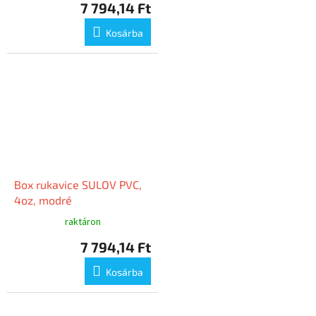
7 794,14 Ft
Kosárba
Box rukavice SULOV PVC,
4oz, modré
raktáron
7 794,14 Ft
Kosárba