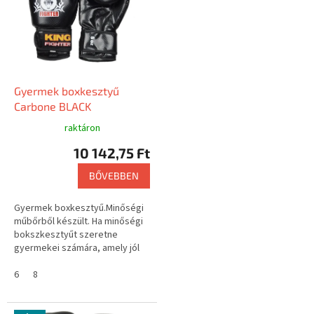
Gyermek boxkesztyű
Carbone BLACK
raktáron
10 142,75 Ft
BŐVEBBEN
Gyermek boxkesztyű.Minőségi
műbőrből készült. Ha minőségi
bokszkesztyűt szeretne
gyermekei számára, amely jól
illeszkedik és szorosan tartja a
kezét, akkor jól...
6
8