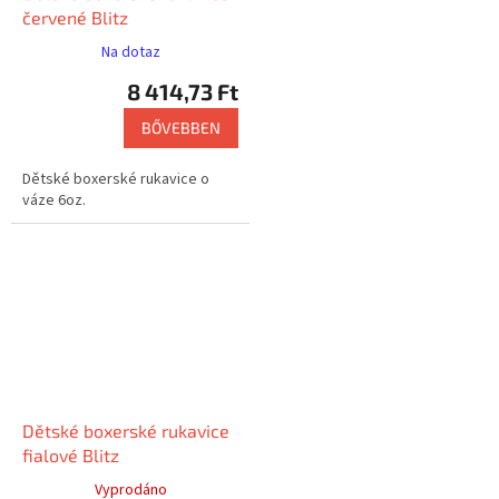
červené Blitz
Na dotaz
8 414,73 Ft
BŐVEBBEN
Dětské boxerské rukavice o
váze 6oz.
Dětské boxerské rukavice
fialové Blitz
Vyprodáno