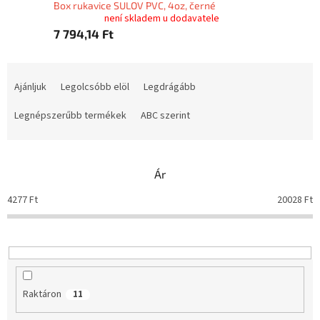
Box rukavice SULOV PVC, 4oz, černé
není skladem u dodavatele
7 794,14 Ft
T
e
Ajánljuk
Legolcsóbb elöl
Legdrágább
r
m
Legnépszerűbb termékek
ABC szerint
é
k
e
Ár
k
r
4277
Ft
20028
Ft
e
n
d
e
z
é
Raktáron
11
s