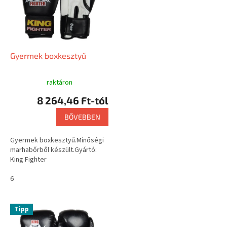
m
é
k
e
k
l
Gyermek boxkesztyű
i
s
raktáron
t
8 264,46 Ft-tól
á
j
BŐVEBBEN
a
Gyermek boxkesztyű.Minőségi
marhabőrből készült.Gyártó:
King Fighter
6
Tipp