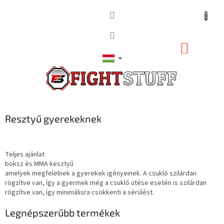
Ugrás
a
fő
tartalomhoz
KOSÁR
Resztyű gyerekeknek
Teljes ajánlat
boksz és MMA kesztyű
amelyek megfelelnek a gyerekek igényeinek. A csukló szilárdan
rögzítve van, így a gyermek még a csukló ütése esetén is szilárdan
rögzítve van, így minimálisra csökkenti a sérülést.
Legnépszerűbb termékek