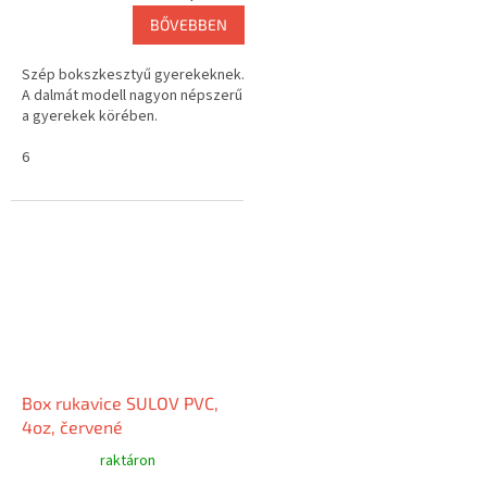
BŐVEBBEN
Szép bokszkesztyű gyerekeknek.
A dalmát modell nagyon népszerű
a gyerekek körében.
6
Box rukavice SULOV PVC,
4oz, červené
raktáron