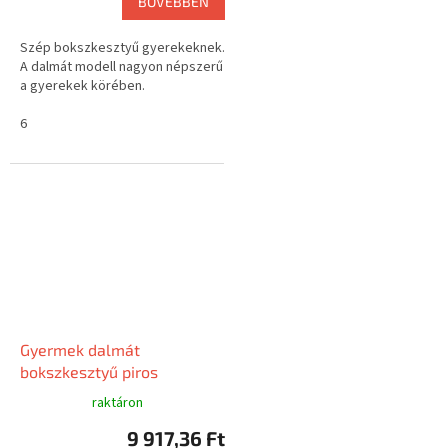
BŐVEBBEN
Szép bokszkesztyű gyerekeknek.
A dalmát modell nagyon népszerű
a gyerekek körében.
6
Gyermek dalmát
bokszkesztyű piros
raktáron
9 917,36 Ft