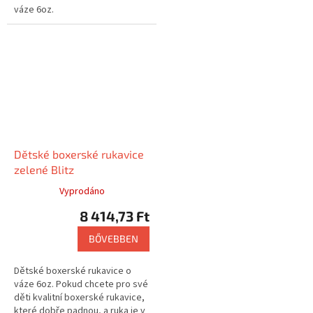
váze 6oz.
Dětské boxerské rukavice
zelené Blitz
Vyprodáno
8 414,73 Ft
BŐVEBBEN
Dětské boxerské rukavice o
váze 6oz. Pokud chcete pro své
děti kvalitní boxerské rukavice,
které dobře padnou, a ruka je v