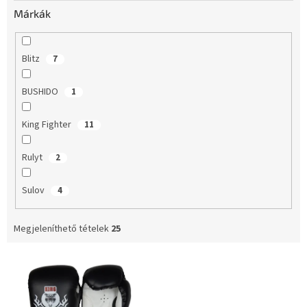
e
Márkák
Blitz
7
BUSHIDO
1
King Fighter
11
Rulyt
2
Sulov
4
Megjeleníthető tételek
25
T
e
r