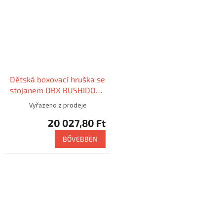
Dětská boxovací hruška se
stojanem DBX BUSHIDO
PSD2
Vyřazeno z prodeje
20 027,80 Ft
BŐVEBBEN