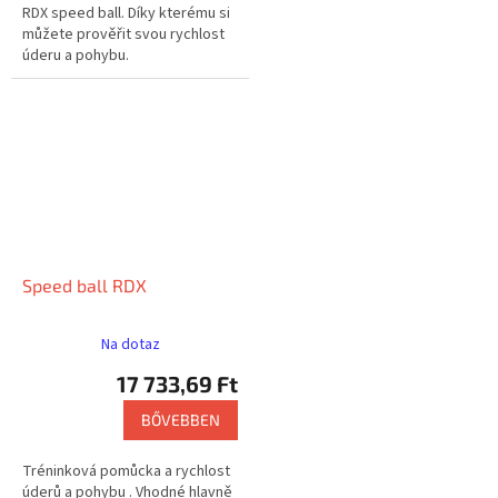
RDX speed ball. Díky kterému si
můžete prověřit svou rychlost
úderu a pohybu.
Speed ball RDX
Na dotaz
17 733,69 Ft
BŐVEBBEN
Tréninková pomůcka a rychlost
úderů a pohybu . Vhodné hlavně