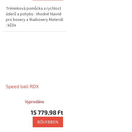
Tréninková pomůcka a rychlost
úderů a pohybu . Vhodné hlavně
pro boxery a thaiboxery Materiál
: kůže
Speed ball RDX
Vyprodáno
15 779,98 Ft
BŐVEBBEN