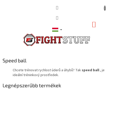
Ugrás
a
fő
tartalomhoz
KOSÁR
Speed ball
Chcete trénovat rychlost úderů a úhybů? Tak
speed ball
, je
ideální tréninkový prostředek.
Legnépszerűbb termékek