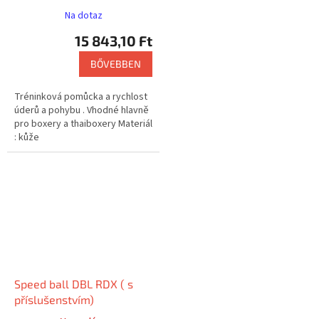
Na dotaz
15 843,10 Ft
BŐVEBBEN
Tréninková pomůcka a rychlost
úderů a pohybu . Vhodné hlavně
pro boxery a thaiboxery Materiál
: kůže
Speed ball DBL RDX ( s
příslušenstvím)