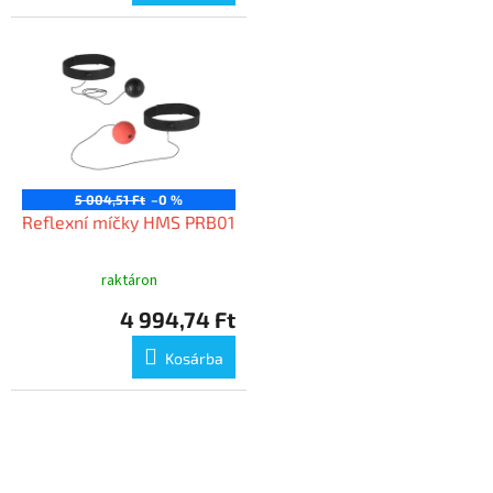
5 004,51 Ft
–0 %
Reflexní míčky HMS PRB01
raktáron
4 994,74 Ft
Kosárba