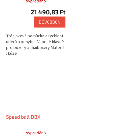
Vyprodáno
21 490,83 Ft
BŐVEBBEN
Tréninková pomůcka a rychlost
úderů a pohybu . Vhodné hlavně
pro boxery a thaiboxery Materiál
: kůže
Speed ball DBX
Vyprodáno