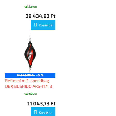
s
raktáron
t
39 434,93 Ft
á
j
Kosárba
a
11 045,99 Ft
–0 %
Reflexní míč, speedbag
DBX BUSHIDO ARS-1171 B
raktáron
11 043,73 Ft
Kosárba