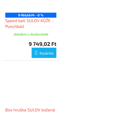
9 753,53 Ft
–0 %
Speed ball SULOV KŮŽE -
Punchball
skladem u dodavatele
9 749,02 Ft
Kosárba
Box hruška SULOV kožená