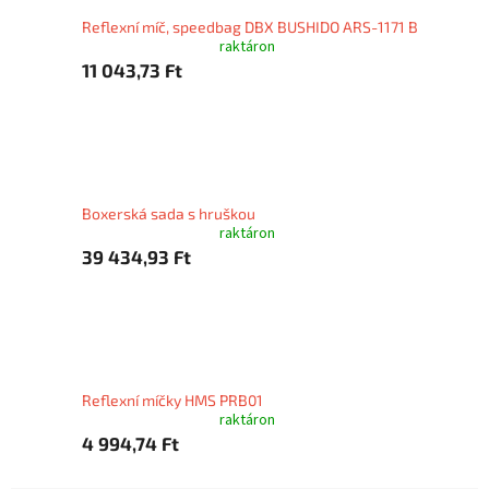
Reflexní míč, speedbag DBX BUSHIDO ARS-1171 B
raktáron
11 043,73 Ft
Boxerská sada s hruškou
raktáron
39 434,93 Ft
Reflexní míčky HMS PRB01
raktáron
4 994,74 Ft