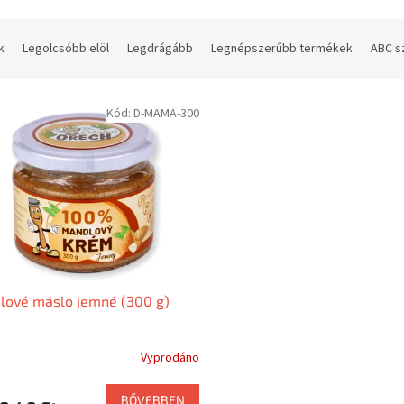
k
Legolcsóbb elöl
Legdrágább
Legnépszerűbb termékek
ABC s
Kód:
D-MAMA-300
lové máslo jemné (300 g)
Vyprodáno
BŐVEBBEN