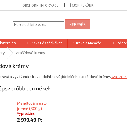
OBCHODNÍ INFORMACE
ÍRJON NEKÜNK
KERESÉS
lszerelés
Ruhákat és táskákat
Strava a Masáže
Outdoor
ery
Arašídové krémy
ídové krémy
dravá a vyvážená strava, dolňte svů jídelníček o arašídové krémy.
kvalitní 
épszerűbb termékek
Mandlové máslo
jemné (300 g)
Vyprodáno
2 979,49 Ft