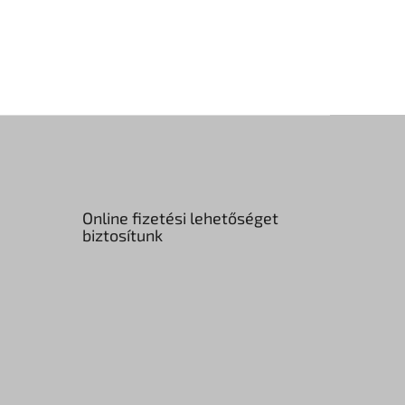
Online fizetési lehetőséget
biztosítunk