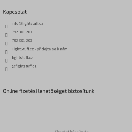
t
l
á
Kapcsolat
é
s
c
e
info
@
fightstuff.cz
l
792 301 203
e
m
792 301 203
e
FightStuff.cz - přidejte se k nám
i
fightstuff.cz
@fightstuff.cz
Online fizetési lehetőséget biztosítunk