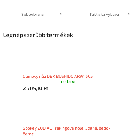
Sebeobrana
Taktická výbava
Legnépszerűbb termékek
Gumový nůž DBX BUSHIDO ARW-5051
raktáron
2 705,14 Ft
Spokey ZODIAC Trekingové hole, 3dílné, šedo-
černé