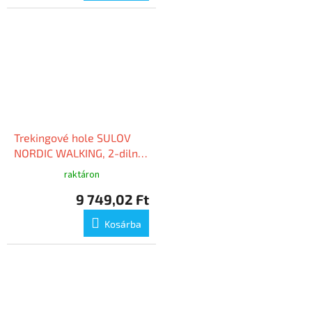
Trekingové hole SULOV
NORDIC WALKING, 2-dilné,
pár, zelená
raktáron
9 749,02 Ft
Kosárba