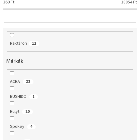
r
360
Ft
18854
Ft
e
n
d
e
z
é
Raktáron
11
s
e
Márkák
ACRA
22
BUSHIDO
1
Rulyt
20
Spokey
4