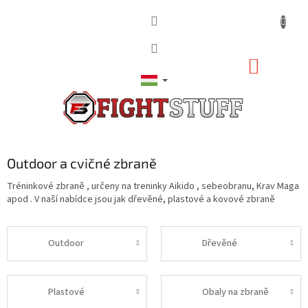
Ugrás
a
fő
tartalomhoz
KOSÁR
Outdoor a cvičné zbraně
Tréninkové zbraně , určeny na treninky Aikido , sebeobranu, Krav Maga
apod . V naší nabídce jsou jak dřevěné, plastové a kovové zbraně
Outdoor
Dřevěné
Plastové
Obaly na zbraně