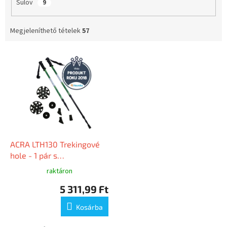
Sulov
9
Megjeleníthető tételek
57
T
e
r
m
é
k
e
k
l
ACRA LTH130 Trekingové
i
hole - 1 pár s
s
příslušenstvím
raktáron
t
5 311,99 Ft
á
j
Kosárba
a