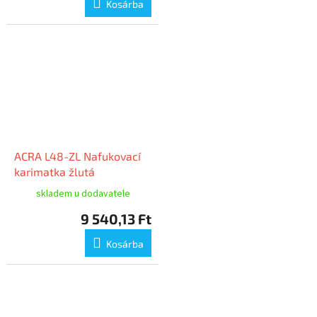
Kosárba
ACRA L48-ZL Nafukovací
karimatka žlutá
skladem u dodavatele
9 540,13 Ft
Kosárba