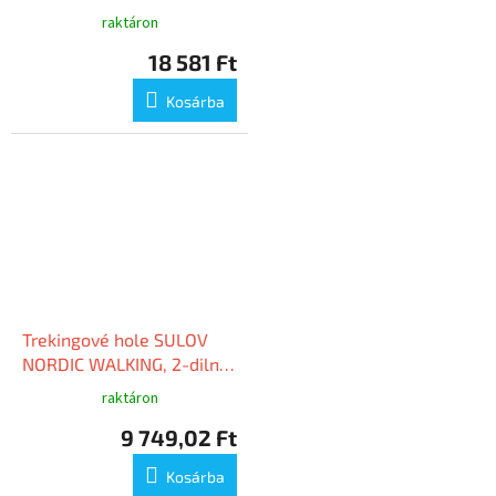
zeleno-stříbrné
raktáron
18 581 Ft
Kosárba
Trekingové hole SULOV
NORDIC WALKING, 2-dilné,
pár, oranžová
raktáron
9 749,02 Ft
Kosárba