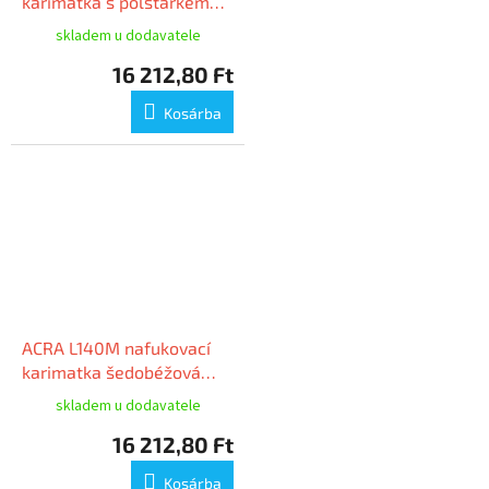
karimatka s polštářkem
zelená 5cm
skladem u dodavatele
16 212,80 Ft
Kosárba
ACRA L140M nafukovací
karimatka šedobéžová
maskovací s polštářkem
skladem u dodavatele
5cm
16 212,80 Ft
Kosárba