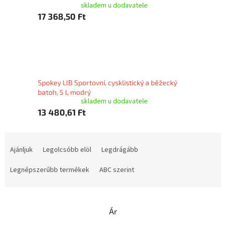
skladem u dodavatele
17 368,50 Ft
Spokey LIB Sportovní, cysklistický a běžecký
batoh, 5 l, modrý
skladem u dodavatele
13 480,61 Ft
T
e
Ajánljuk
Legolcsóbb elöl
Legdrágább
r
m
Legnépszerűbb termékek
ABC szerint
é
k
e
Ár
k