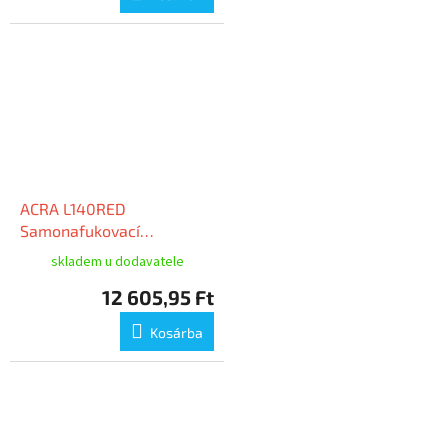
ACRA L140RED
Samonafukovací
karimatka červenohnědá
skladem u dodavatele
5cm
12 605,95 Ft
Kosárba