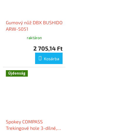
Gumový nůž DBX BUSHIDO
ARW-5051
raktáron
2 705,14 Ft
Kosárba
Újdonság
Spokey COMPASS
Trekingové hole 3-dílné,