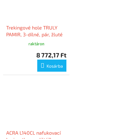
Trekingové hole TRULY
PAMIR, 3-dílné, pár, žluté
raktáron
8 772,17 Ft
Kosárba
ACRA L140CL nafukovací