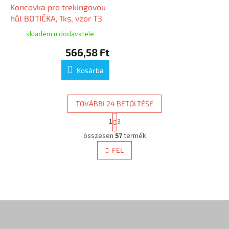
Koncovka pro trekingovou
hůl BOTIČKA, 1ks, vzor T3
skladem u dodavatele
566,58 Ft
Kosárba
TOVÁBBI 24 BETÖLTÉSE
L
1
3
a
L
p
összesen
57
termék
i
o
s
FEL
z
t
á
a
s
i
r
á
L
n
á
y
b
í