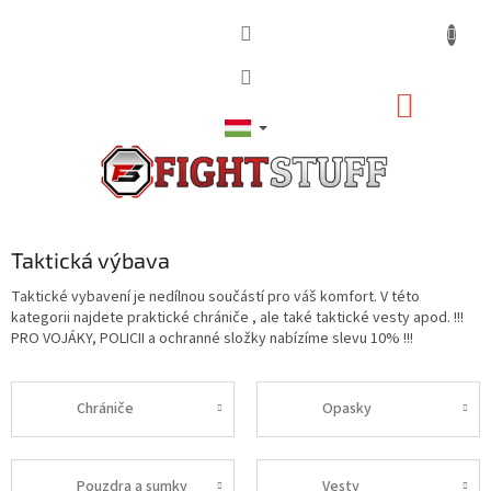
Ugrás
a
fő
tartalomhoz
KOSÁR
Taktická výbava
Taktické vybavení je nedílnou součástí pro váš komfort. V této
kategorii najdete praktické chrániče , ale také taktické vesty apod. !!!
PRO VOJÁKY, POLICII a ochranné složky nabízíme slevu 10% !!!
Chrániče
Opasky
Pouzdra a sumky
Vesty