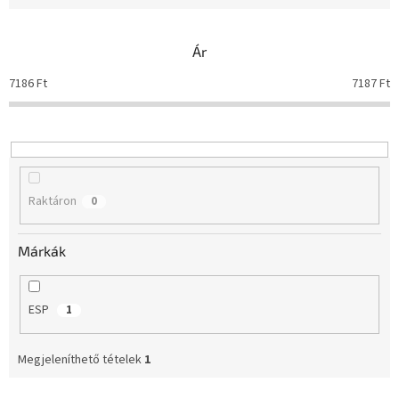
é
k
e
Ár
k
r
7186
Ft
7187
Ft
e
n
d
e
z
é
Raktáron
0
s
e
Márkák
ESP
1
Megjeleníthető tételek
1