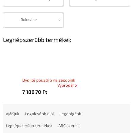
Rukavice
Legnépszerűbb termékek
Dvojité pouzdro na zásobník
Vyprodáno
7 186,70 Ft
T
e
Ajánljuk
Legolcsóbb elöl
Legdrágább
r
m
Legnépszerűbb termékek
ABC szerint