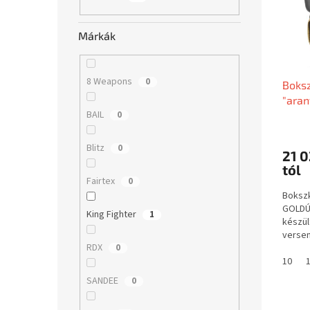
l
k
e
e
n
Márkák
k
d
l
e
i
z
8 Weapons
0
Boksz
s
é
"aran
t
s
BAIL
0
á
e
j
a
Blitz
0
21 0
tól
Fairtex
0
Boksz
GOLDÚ
King Fighter
1
készül
versen
RDX
0
haszná
thaihoz
10
SANDEE
0