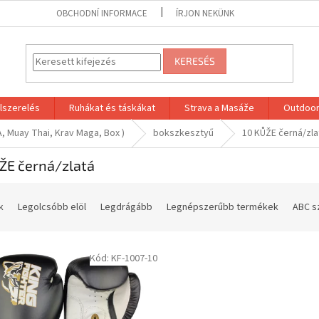
OBCHODNÍ INFORMACE
ÍRJON NEKÜNK
KERESÉS
lszerelés
Ruhákat és táskákat
Strava a Masáže
Outdoor
, Muay Thai, Krav Maga, Box )
bokszkesztyű
10 KŮŽE černá/zla
ŽE černá/zlatá
k
Legolcsóbb elöl
Legdrágább
Legnépszerűbb termékek
ABC s
Kód:
KF-1007-10