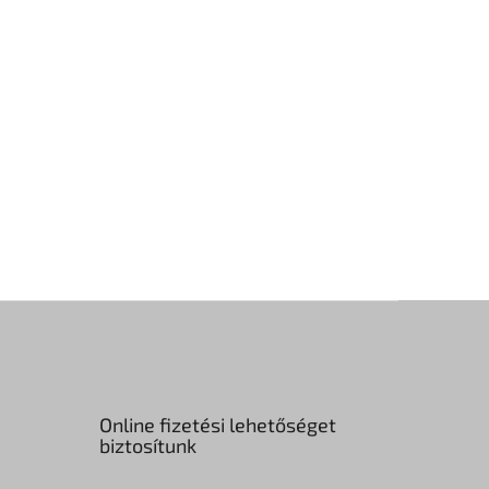
Online fizetési lehetőséget
biztosítunk