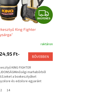
I
INGYENES
N
kesztyű King Fighter
G
ysárga"
Y
raktáron
E
24,95 Ft-
BŐVEBBEN
N
kesztyű KING FIGHTER
E
JDONSÁGMinőségi marhabőrből
t.Ezeket a boxkesztyűket
S
yzésre és edzésre egyaránt
lhatod.Használja bokszhoz, muay
, krav...
12
14
L
i