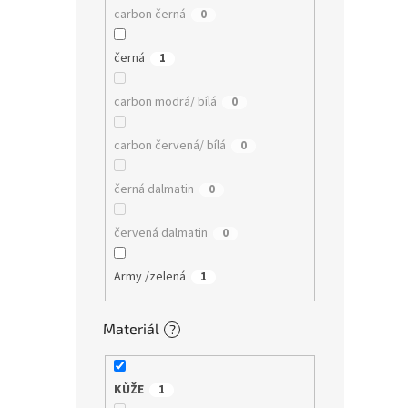
carbon černá
0
černá
1
carbon modrá/ bílá
0
carbon červená/ bílá
0
černá dalmatin
0
červená dalmatin
0
Army /zelená
1
Materiál
?
KŮŽE
1