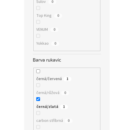
Sulov
0
Top King
0
VENUM
0
Yokkao
0
Barva rukavic
černá/červená
1
černá/růžová
0
černá/zlatá
1
carbon stříbrná
0