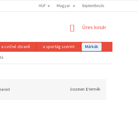
HUF
Magyar
Bejelentkezés
KOSÁR
Üres kosár
 a cvičné zbraně
a sportág szerint
Márkák
tá
zerint
összesen
1
termék