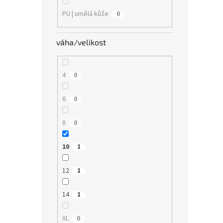
PU | umělá kůže
0
váha/velikost
4
0
6
0
8
0
10
1
12
1
14
1
XL
0