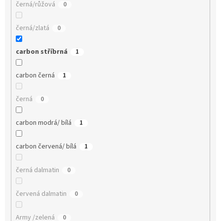
černá/růžová
0
černá/zlatá
0
carbon stříbrná
1
carbon černá
1
černá
0
carbon modrá/ bílá
1
carbon červená/ bílá
1
černá dalmatin
0
červená dalmatin
0
Army /zelená
0