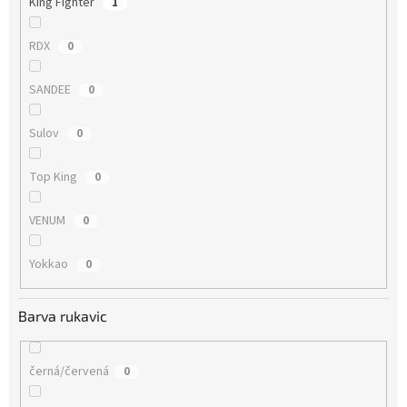
King Fighter
1
RDX
0
SANDEE
0
Sulov
0
Top King
0
VENUM
0
Yokkao
0
Barva rukavic
černá/červená
0