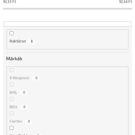
9133
Ft
9134
Ft
e
n
d
e
z
é
Raktáron
1
s
e
Márkák
8 Weapons
0
BAIL
0
Blitz
0
Fairtex
0