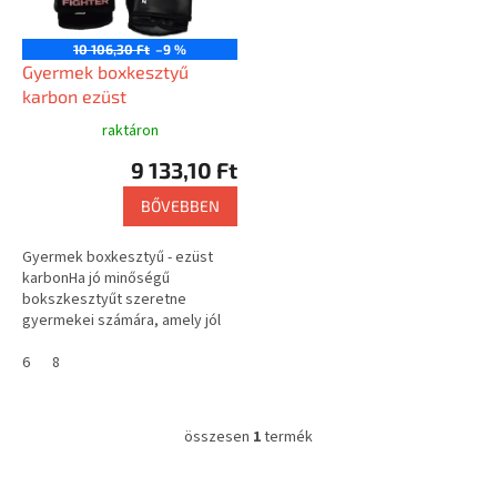
e
k
10 106,30 Ft
–9 %
l
Gyermek boxkesztyű
i
karbon ezüst
s
raktáron
t
9 133,10 Ft
á
j
BŐVEBBEN
a
Gyermek boxkesztyű - ezüst
karbonHa jó minőségű
bokszkesztyűt szeretne
gyermekei számára, amely jól
illeszkedik, és a kéz szorosan
megfogja, akkor a király Fighter
6
8
bokszkesztyű...
összesen
1
termék
L
i
s