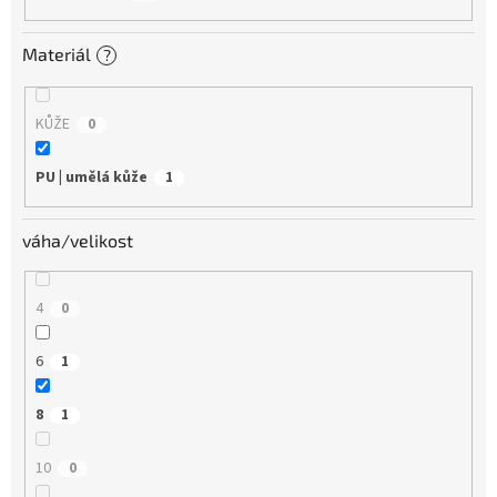
Materiál
?
KŮŽE
0
PU | umělá kůže
1
váha/velikost
4
0
6
1
8
1
10
0