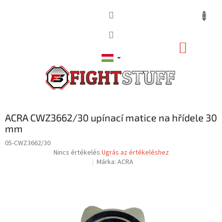
Ugrás
a
fő
tartalomhoz
KOSÁR
ACRA CWZ3662/30 upínací matice na hřídele 30
mm
05-CWZ3662/30
A
Nincs értékelés
Ugrás az értékeléshez
termék
Márka:
ACRA
átlagos
értékelése
5-
ből
0,0
csillag.