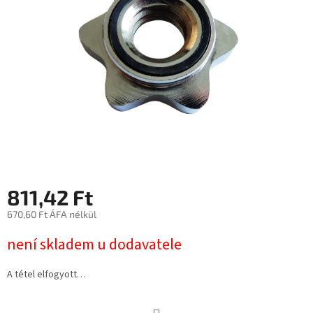
811,42 Ft
670,60 Ft ÁFA nélkül
Egységár:
není skladem u dodavatele
A tétel elfogyott…