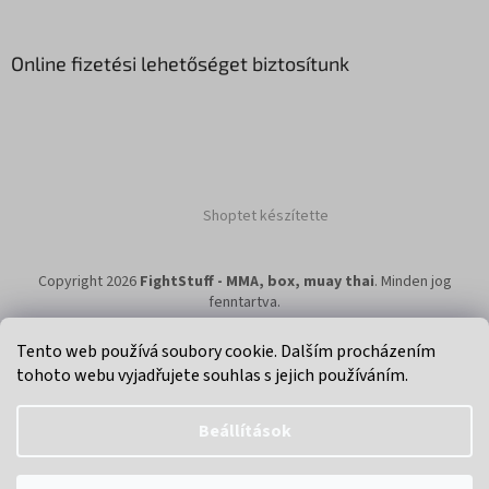
Online fizetési lehetőséget biztosítunk
Shoptet készítette
Copyright 2026
FightStuff - MMA, box, muay thai
. Minden jog
fenntartva.
Tento web používá soubory cookie. Dalším procházením
tohoto webu vyjadřujete souhlas s jejich používáním.
Klikni na super eshop pro cyklisty a bikery.
Beállítások