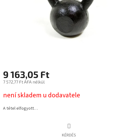
9 163,05 Ft
7 572,77 Ft ÁFA nélkül
Egységár:
není skladem u dodavatele
A tétel elfogyott…
KÉRDÉS