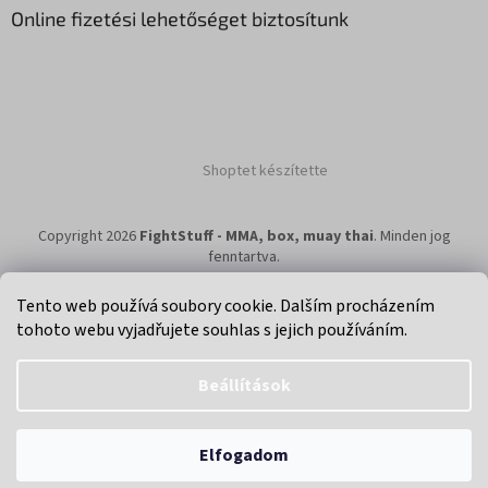
Online fizetési lehetőséget biztosítunk
Shoptet készítette
Copyright 2026
FightStuff - MMA, box, muay thai
. Minden jog
fenntartva.
Tento web používá soubory cookie. Dalším procházením
tohoto webu vyjadřujete souhlas s jejich používáním.
Klikni na super eshop pro cyklisty a bikery.
Beállítások
Elfogadom