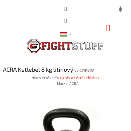
Ugrás
a
fő
tartalomhoz
KOSÁR
ACRA Ketlebel 8 kg litinový
05-CWKB08
A
Nincs értékelés
Ugrás az értékeléshez
termék
Márka:
ACRA
átlagos
értékelése
5-
ből
0,0
csillag.