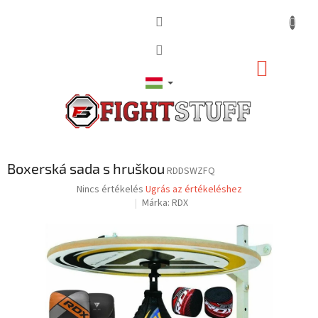
Ugrás
a
fő
tartalomhoz
KOSÁR
Boxerská sada s hruškou
RDDSWZFQ
A
Nincs értékelés
Ugrás az értékeléshez
termék
Márka:
RDX
átlagos
értékelése
5-
ből
0,0
csillag.