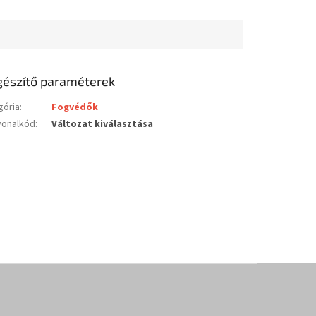
gészítő paraméterek
gória
:
Fogvédők
vonalkód
:
Változat kiválasztása