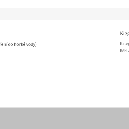
Kie
Kate
ření do horké vody)
EAN 