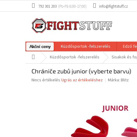
Ugrás
792 301 203
info@fightstuff.cz
a
fő
tartalomhoz
Küzdősportok -felszerelés
Edző fe
Akční ceny
Kezdőlap
Küzdősportok -felszerelés
Sisakok és f
Chrániče zubů junior (vyberte barvu)
A
Nincs értékelés
Ugrás az értékeléshez
Márka:
Blitz
termék
átlagos
értékelése
5-
ből
0,0
csillag.