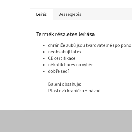
Leírás
Beszélgetés
Termék részletes leírása
chrániče zubů jsou tvarovatelné (po pono
neobsahují latex
CE certifikace
několik barev na výběr
dobře sedí
Balení obsahuje:
Plastová krabička + návod
L
á
b