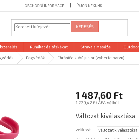
OBCHODNÍ INFORMACE
ÍRJON NEKÜNK
KERESÉS
lszerelés
Ruhákat és táskákat
Strava a Masáže
Outdoor
ogvédők
Fogvédők
Chrániče zubů junior (vyberte barvu)
1 487,60 Ft
1 229,42 Ft ÁFA nélkül
Egységár:
Változat kiválasztása
velikost