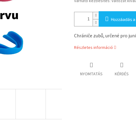
Várható kézbesítés:
Változat kivá
Hozzáadás a
Chrániče zubů, určené pro juni
Részletes információ
NYOMTATÁS
KÉRDÉS