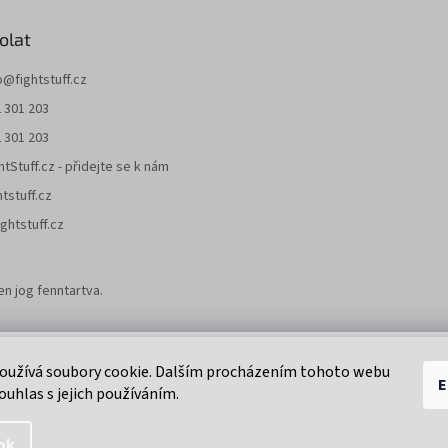
olat
o
@
fightstuff.cz
 301 203
 301 203
htStuff.cz - přidejte se k nám
htstuff.cz
ghtstuff.cz
en jog fenntartva.
Klikni na super eshop pro cyklisty a bikery.
oužívá soubory cookie. Dalším procházením tohoto webu
E
ouhlas s jejich používáním.
ok