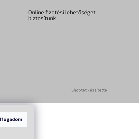
Online fizetési lehetőséget
biztosítunk
Shoptet készítette
lfogadom