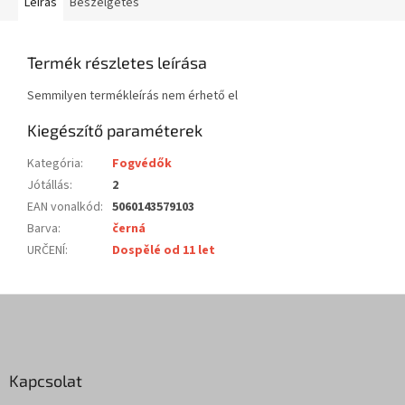
Leírás
Beszélgetés
Termék részletes leírása
Semmilyen termékleírás nem érhető el
Kiegészítő paraméterek
Kategória
:
Fogvédők
Jótállás
:
2
EAN vonalkód
:
5060143579103
Barva
:
černá
URČENÍ
:
Dospělé od 11 let
L
á
b
l
Kapcsolat
é
c