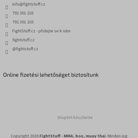
info
@
fightstuff.cz
792 301 203
792 301 203
FightStuff.cz - přidejte se k nám
fightstuff.cz
@fightstuff.cz
Online fizetési lehetőséget biztosítunk
Shoptet készítette
Copyright 2026
FightStuff - MMA, box, muay thai
. Minden jog