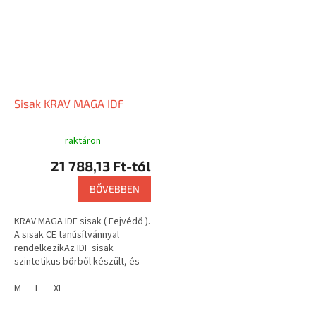
Sisak KRAV MAGA IDF
raktáron
21 788,13 Ft-tól
BŐVEBBEN
KRAV MAGA IDF sisak ( Fejvédő ).
A sisak CE tanúsítvánnyal
rendelkezikAz IDF sisak
szintetikus bőrből készült, és
acél ráccsal van felszerelve.A
rács eltávolítható és...
M
L
XL