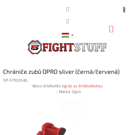
Ugrás
a
fő
tartalomhoz
KOSÁR
Chrániče zubů OPRO silver (černá/červená)
OP-579103-BL
A
Nincs értékelés
Ugrás az értékeléshez
termék
Márka:
Opro
átlagos
értékelése
5-
ből
0,0
csillag.