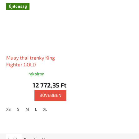
Újdonság
Muay thai trenky King
Fighter GOLD
raktáron
12 772,35 Ft
BŐVEBBEN
XS
S
M
L
XL