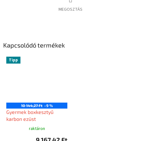
MEGOSZTÁS
Kapcsolódó termékek
Tipp
10 144,27 Ft
–9 %
Gyermek boxkesztyű
karbon ezüst
raktáron
9 167,42 Ft