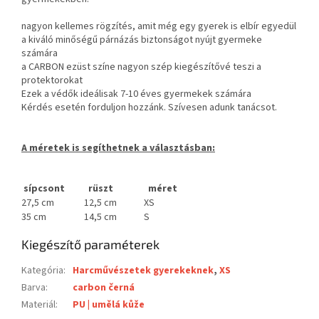
nagyon kellemes rögzítés, amit még egy gyerek is elbír egyedül
a kiváló minőségű párnázás biztonságot nyújt gyermeke
számára
a CARBON ezüst színe nagyon szép kiegészítővé teszi a
protektorokat
Ezek a védők ideálisak 7-10 éves gyermekek számára
Kérdés esetén forduljon hozzánk. Szívesen adunk tanácsot.
A méretek is segíthetnek a választásban:
sípcsont
rüszt
méret
27,5 cm
12,5 cm
XS
35 cm
14,5 cm
S
Kiegészítő paraméterek
Kategória
:
Harcművészetek gyerekeknek
,
XS
Barva
:
carbon černá
Materiál
:
PU | umělá kůže