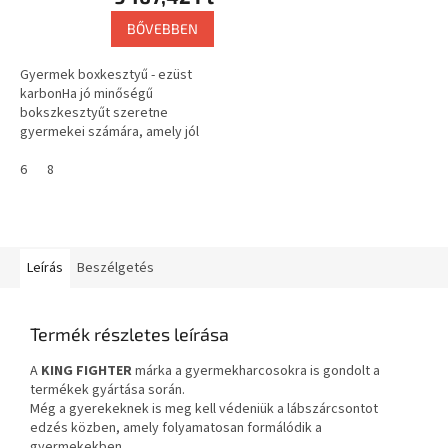
BŐVEBBEN
Gyermek boxkesztyű - ezüst
karbonHa jó minőségű
bokszkesztyűt szeretne
gyermekei számára, amely jól
illeszkedik, és a kéz szorosan
megfogja, akkor a király Fighter
6
8
bokszkesztyű...
Leírás
Beszélgetés
Termék részletes leírása
A
KING FIGHTER
márka a gyermekharcosokra is gondolt a
termékek gyártása során.
Még a gyerekeknek is meg kell védeniük a lábszárcsontot
edzés közben, amely folyamatosan formálódik a
gyermekekben.