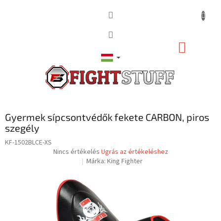
Ugrás
a
fő
tartalomhoz
KOSÁR
Gyermek sípcsontvédők fekete CARBON, piros
szegély
KF-1502BLCE-XS
A
Nincs értékelés
Ugrás az értékeléshez
termék
Márka:
King Fighter
átlagos
értékelése
5-
ből
0,0
csillag.