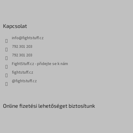
L
á
b
l
Kapcsolat
é
c
info
@
fightstuff.cz
792 301 203
792 301 203
FightStuff.cz - přidejte se k nám
fightstuff.cz
@fightstuff.cz
Online fizetési lehetőséget biztosítunk