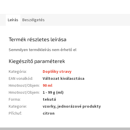
Leírás
Beszélgetés
Termék részletes leírása
Semmilyen termékleírás nem érhető el
Kiegészítő paraméterek
Kategória
:
Doplňky stravy
EAN vonalkód
:
Változat kiválasztása
Hmotnost/Objem
:
90 ml
Hmotnost/Objem
:
1 - 99 g (ml)
Forma
:
tekutá
Kategorie
:
vzorky, jednorázové produkty
Příchuť
:
citron