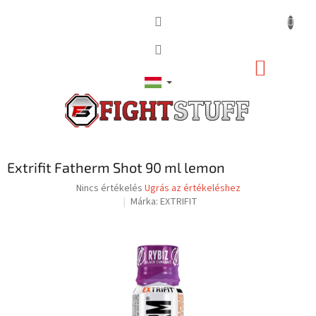
Ugrás
a
fő
tartalomhoz
KOSÁR
Extrifit Fatherm Shot 90 ml lemon
A
Nincs értékelés
Ugrás az értékeléshez
termék
Márka:
EXTRIFIT
átlagos
értékelése
5-
ből
0,0
csillag.