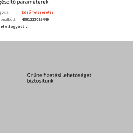
gészítő paraméterek
gória
:
Edző felszerelés
vonalkód
:
4891223095449
tel elfogyott…
Online fizetési lehetőséget
biztosítunk