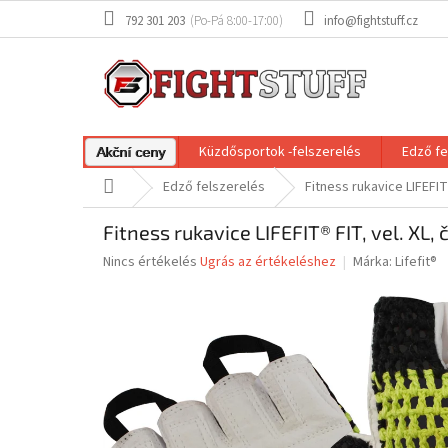
Ugrás
792 301 203
info@fightstuff.cz
a
fő
tartalomhoz
Küzdősportok -felszerelés
Edző fe
Akční ceny
Kezdőlap
Edző felszerelés
Fitness rukavice LIFEFIT
Fitness rukavice LIFEFIT® FIT, vel. XL,
A
Nincs értékelés
Ugrás az értékeléshez
Márka:
Lifefit®
termék
átlagos
értékelése
5-
ből
0,0
csillag.