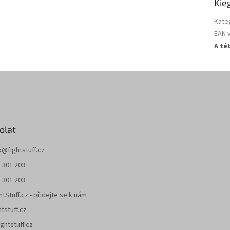
Kie
Kate
EAN 
A té
olat
o
@
fightstuff.cz
 301 203
 301 203
htStuff.cz - přidejte se k nám
htstuff.cz
ghtstuff.cz