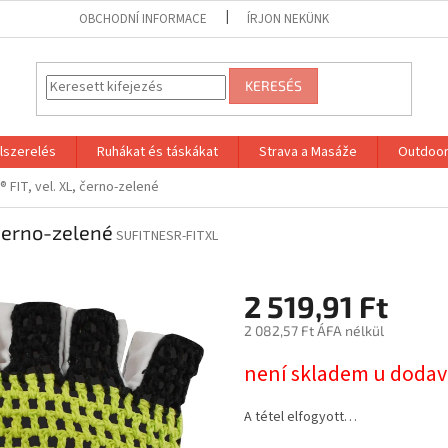
OBCHODNÍ INFORMACE
ÍRJON NEKÜNK
KERESÉS
lszerelés
Ruhákat és táskákat
Strava a Masáže
Outdoor
® FIT, vel. XL, černo-zelené
 černo-zelené
SUFITNESR-FITXL
2 519,91 Ft
2 082,57 Ft ÁFA nélkül
Egységár:
není skladem u dodav
A tétel elfogyott…