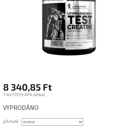
8 340,85 Ft
7 447,19 Ft ÁFA nélkül
Egységár:
VYPRODÁNO
příchutě