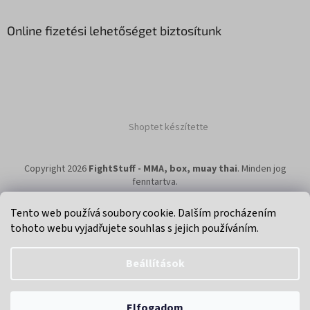
Online fizetési lehetőséget biztosítunk
Shoptet készítette
Copyright 2026
FightStuff - MMA, box, muay thai
. Minden jog
fenntartva.
Tento web používá soubory cookie. Dalším procházením
tohoto webu vyjadřujete souhlas s jejich používáním.
Klikni na super eshop pro cyklisty a bikery.
Beállítások
Elfogadom