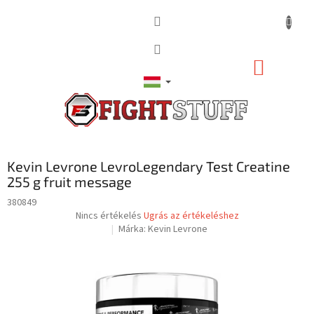
Ugrás
a
fő
tartalomhoz
KOSÁR
Kevin Levrone LevroLegendary Test Creatine
255 g fruit message
380849
A
Nincs értékelés
Ugrás az értékeléshez
termék
Márka:
Kevin Levrone
átlagos
értékelése
5-
ből
0,0
csillag.