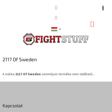
Ugrás
a
fő
tartalomhoz
KOSÁR
2117 Of Sweden
A márka
2117 Of Sweden
semmilyen terméke nem található...
L
á
b
l
Kapcsolat
é
c