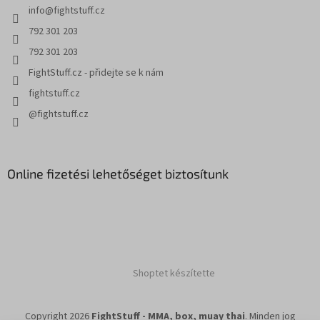
info
@
fightstuff.cz
792 301 203
792 301 203
FightStuff.cz - přidejte se k nám
fightstuff.cz
@fightstuff.cz
Online fizetési lehetőséget biztosítunk
Shoptet készítette
Copyright 2026
FightStuff - MMA, box, muay thai
. Minden jog