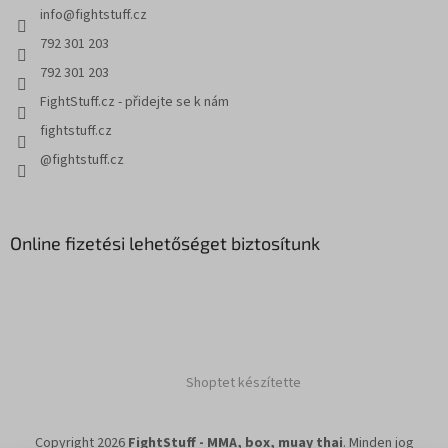
info
@
fightstuff.cz
792 301 203
792 301 203
FightStuff.cz - přidejte se k nám
fightstuff.cz
@fightstuff.cz
Online fizetési lehetőséget biztosítunk
Shoptet készítette
Copyright 2026
FightStuff - MMA, box, muay thai
. Minden jog