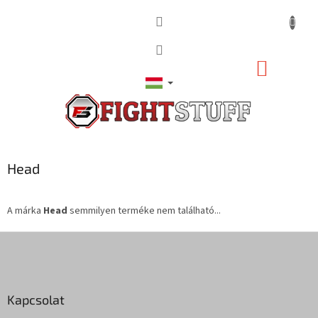
Ugrás
a
fő
tartalomhoz
KOSÁR
Head
A márka
Head
semmilyen terméke nem található...
L
á
b
l
Kapcsolat
é
c