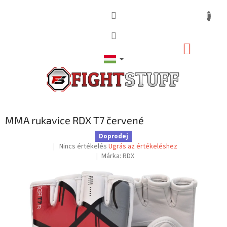
Ugrás
a
fő
tartalomhoz
KOSÁR
MMA rukavice RDX T7 červené
Doprodej
A
Nincs értékelés
Ugrás az értékeléshez
termék
Márka:
RDX
átlagos
értékelése
5-
ből
0,0
csillag.