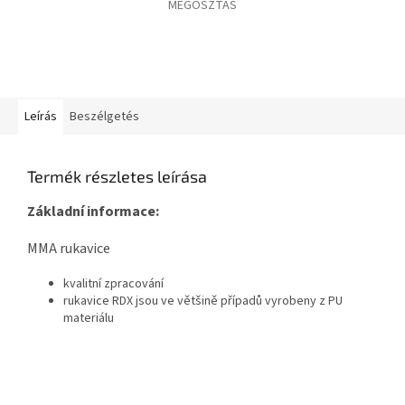
MEGOSZTÁS
Leírás
Beszélgetés
Termék részletes leírása
Základní informace:
MMA rukavice
kvalitní zpracování
rukavice RDX jsou ve většině případů vyrobeny z PU
materiálu