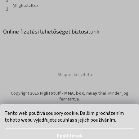
@fightstuff.cz
Online fizetési lehetőséget biztosítunk
Shoptet készítette
Copyright 2026
FightStuff - MMA, box, muay thai
. Minden jog
fenntartva.
Tento web používá soubory cookie. Dalším procházením
tohoto webu vyjadřujete souhlas s jejich používáním.
Klikni na super eshop pro cyklisty a bikery.
Beállítások