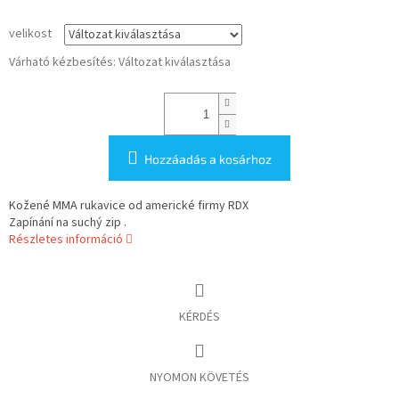
velikost
Várható kézbesítés:
Változat kiválasztása
Hozzáadás a kosárhoz
Kožené MMA rukavice od americké firmy RDX
Zapínání na suchý zip .
Részletes információ
KÉRDÉS
NYOMON KÖVETÉS