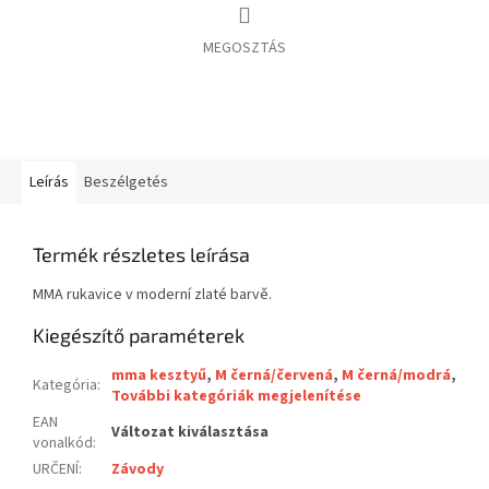
MEGOSZTÁS
Leírás
Beszélgetés
Termék részletes leírása
MMA rukavice v moderní zlaté barvě.
Kiegészítő paraméterek
mma kesztyű
,
M černá/červená
,
M černá/modrá
,
Kategória
:
További kategóriák megjelenítése
EAN
Változat kiválasztása
vonalkód
:
URČENÍ
:
Závody