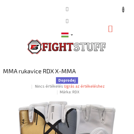
Ugrás
a
fő
tartalomhoz
KOSÁR
MMA rukavice RDX X-MMA
Doprodej
A
Nincs értékelés
Ugrás az értékeléshez
termék
Márka:
RDX
átlagos
értékelése
5-
ből
0,0
csillag.