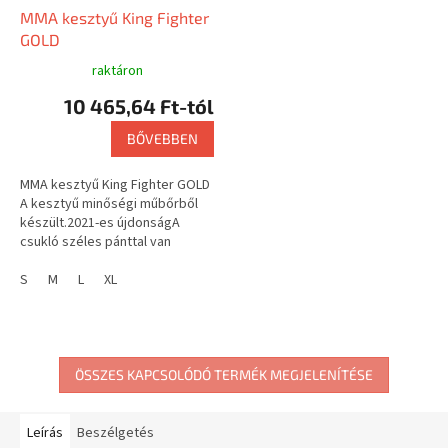
MMA kesztyű King Fighter
GOLD
raktáron
10 465,64 Ft-tól
BŐVEBBEN
MMA kesztyű King Fighter GOLD
A kesztyű minőségi műbőrből
készült.2021-es újdonságA
csukló széles pánttal van
megfeszítve, amely tépőzárral
van ellátva. Felhasználás: MMA,...
S
M
L
XL
ÖSSZES KAPCSOLÓDÓ TERMÉK MEGJELENÍTÉSE
Leírás
Beszélgetés