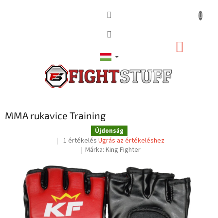
Ugrás
a
fő
tartalomhoz
KOSÁR
MMA rukavice Training
Újdonság
A
1 értékelés
Ugrás az értékeléshez
termék
Márka:
King Fighter
átlagos
értékelése
5-
ből
5,0
csillag.