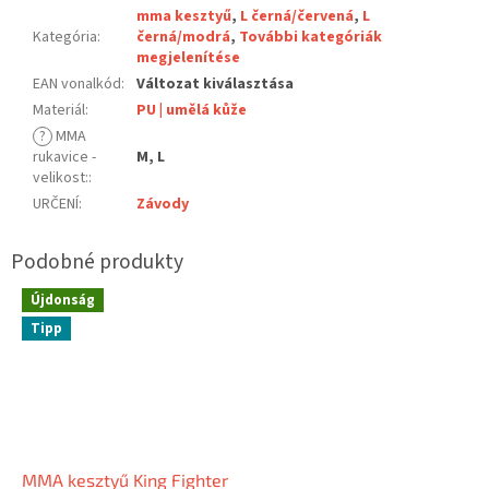
mma kesztyű
,
L černá/červená
,
L
Kategória
:
černá/modrá
,
További kategóriák
megjelenítése
EAN vonalkód
:
Változat kiválasztása
Materiál
:
PU | umělá kůže
?
MMA
rukavice -
M, L
velikost:
:
URČENÍ
:
Závody
Újdonság
Tipp
MMA kesztyű King Fighter