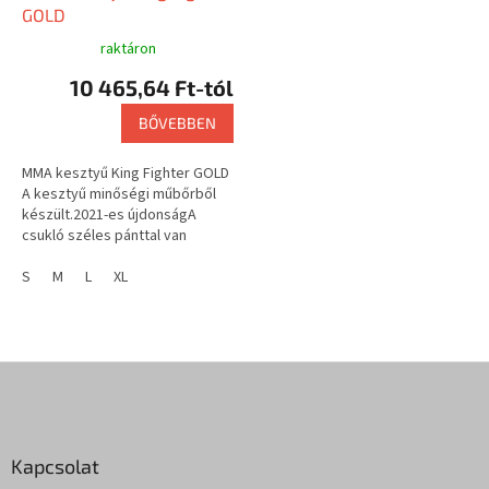
GOLD
raktáron
10 465,64 Ft-tól
BŐVEBBEN
MMA kesztyű King Fighter GOLD
A kesztyű minőségi műbőrből
készült.2021-es újdonságA
csukló széles pánttal van
megfeszítve, amely tépőzárral
van ellátva. Felhasználás: MMA,...
S
M
L
XL
L
á
b
l
Kapcsolat
é