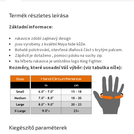
Termék részletes leírása
Základní informace:
rukavice zdobí zajímavý design
jsou vyrobeny z kvalitní Maya hide kůže.
Bohaté polstrování, otevřená dlaňová část s krytým palcem.
Zápěstí je dotaženo , pomoci pásku na suchy zip.
Na hřbetu rukavice je umístěno logo King Fighter.
Rozměry, které usnadní Váš výběr: (viz tabulka níže):
Kiegészítő paraméterek