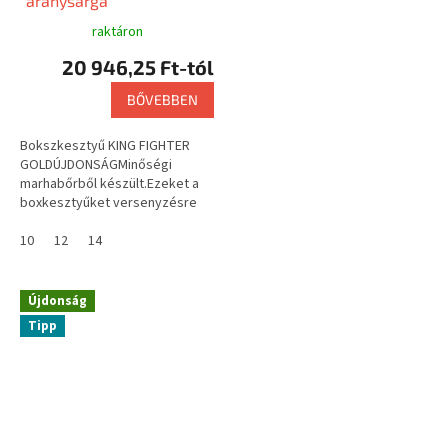
"aranysárga"
E
N
raktáron
E
S
20 946,25 Ft-tól
BŐVEBBEN
Bokszkesztyű KING FIGHTER
GOLDÚJDONSÁGMinőségi
marhabőrből készült.Ezeket a
boxkesztyűket versenyzésre
és edzésre egyaránt
használhatod.Használja
10
12
14
bokszhoz, muay thaihoz, krav...
Újdonság
Tipp