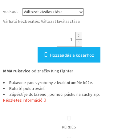
velikost
Várható kézbesítés:
Változat kiválasztása
Hozzáadás a kosárhoz
MMA rukavice
od značky King Fighter
Rukavice jsou vyrobeny z kvalitní umělé kůže.
Bohaté polstrování.
Zápěstí je dotaženo , pomoci pásku na suchy zip.
Részletes információ
KÉRDÉS