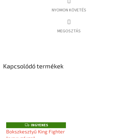
NYOMON KÖVETÉS
MEGOSZTÁS
Kapcsolódó termékek
INGYENES
I
N
Bokszkesztyű King Fighter
G
Y