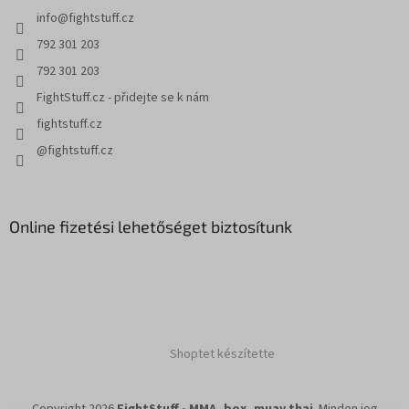
c
info
@
fightstuff.cz
792 301 203
792 301 203
FightStuff.cz - přidejte se k nám
fightstuff.cz
@fightstuff.cz
Online fizetési lehetőséget biztosítunk
Shoptet készítette