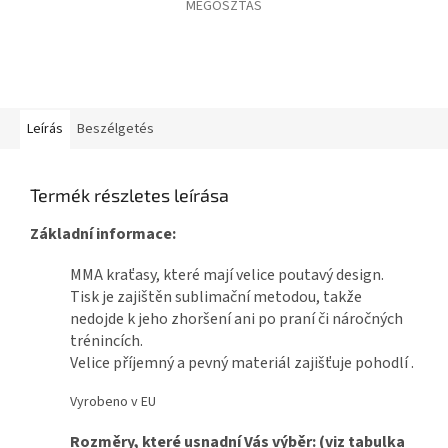
MEGOSZTÁS
Leírás
Beszélgetés
Termék részletes leírása
Základní informace:
MMA kraťasy, které mají velice poutavý design.
Tisk je zajištěn sublimační metodou, takže
nedojde k jeho zhoršení ani po praní či náročných
trénincích.
Velice příjemný a pevný materiál zajišťuje pohodlí .
Vyrobeno v EU
Rozměry, které usnadní Vás výběr: (viz tabulka