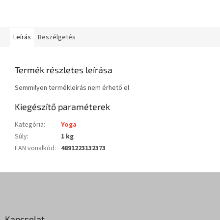
Leírás
Beszélgetés
Termék részletes leírása
Semmilyen termékleírás nem érhető el
Kiegészítő paraméterek
Kategória
:
Yoga
Súly
:
1 kg
EAN vonalkód
:
4891223132373
L
á
b
l
Kapcsolat
é