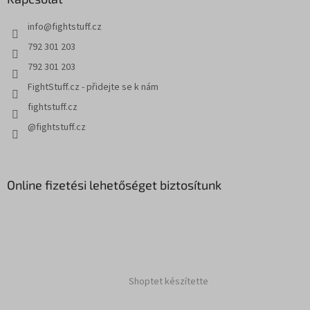
c
info
@
fightstuff.cz
792 301 203
792 301 203
FightStuff.cz - přidejte se k nám
fightstuff.cz
@fightstuff.cz
Online fizetési lehetőséget biztosítunk
Shoptet készítette