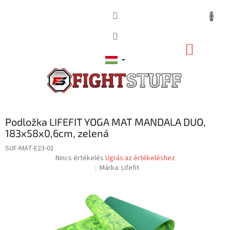
Ugrás
a
fő
tartalomhoz
KOSÁR
Podložka LIFEFIT YOGA MAT MANDALA DUO,
183x58x0,6cm, zelená
SUF-MAT-E23-01
A
Nincs értékelés
Ugrás az értékeléshez
termék
Márka:
Lifefit
átlagos
értékelése
5-
ből
0,0
csillag.