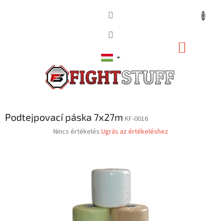
Ugrás
a
fő
tartalomhoz
KOSÁR
Podtejpovací páska 7x27m
KF-0016
A
Nincs értékelés
Ugrás az értékeléshez
termék
átlagos
értékelése
5-
ből
0,0
csillag.