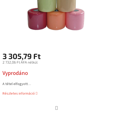
3 305,79 Ft
2 732,06 Ft ÁFA nélkül
Egységár:
Vyprodáno
A tétel elfogyott…
Részletes információ