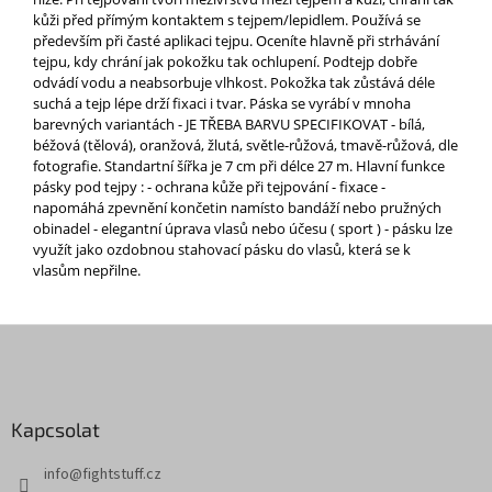
kůži před přímým kontaktem s tejpem/lepidlem. Používá se
především při časté aplikaci tejpu. Oceníte hlavně při strhávání
tejpu, kdy chrání jak pokožku tak ochlupení. Podtejp dobře
odvádí vodu a neabsorbuje vlhkost. Pokožka tak zůstává déle
suchá a tejp lépe drží fixaci i tvar. Páska se vyrábí v mnoha
barevných variantách - JE TŘEBA BARVU SPECIFIKOVAT - bílá,
béžová (tělová), oranžová, žlutá, světle-růžová, tmavě-růžová, dle
fotografie. Standartní šířka je 7 cm při délce 27 m. Hlavní funkce
pásky pod tejpy : - ochrana kůže při tejpování - fixace -
napomáhá zpevnění končetin namísto bandáží nebo pružných
obinadel - elegantní úprava vlasů nebo účesu ( sport ) - pásku lze
využít jako ozdobnou stahovací pásku do vlasů, která se k
vlasům nepřilne.
L
á
b
l
Kapcsolat
é
c
info
@
fightstuff.cz