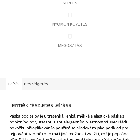
KÉRDÉS
NYOMON KÖVETÉS
MEGOSZTÁS
Leírás
Beszélgetés
Termék részletes leírása
Páska pod tejpy je ultratenká, lehká, měkká a elastická páska z
porézního polyutetanu s antialergenními vlastnostmi. Nedráždí
pokožku při aplikování a používá se především jako podklad pro
tejpování. Kromě toho má i jiné možnosti využití, což je popsáno
níže. Při tejpování tvoří mezivrstvu mezi tejpem a kůži, chrání tak