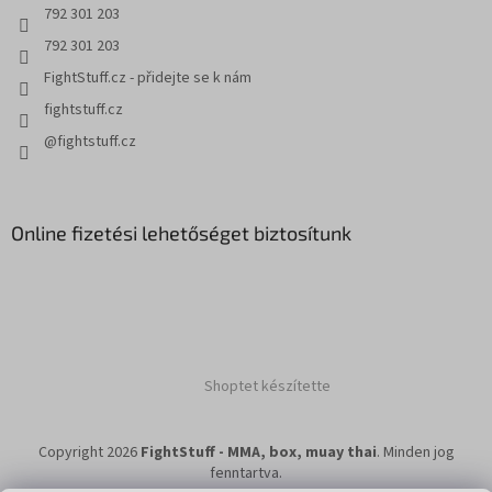
792 301 203
792 301 203
FightStuff.cz - přidejte se k nám
fightstuff.cz
@fightstuff.cz
Online fizetési lehetőséget biztosítunk
Shoptet készítette
Copyright 2026
FightStuff - MMA, box, muay thai
. Minden jog
fenntartva.