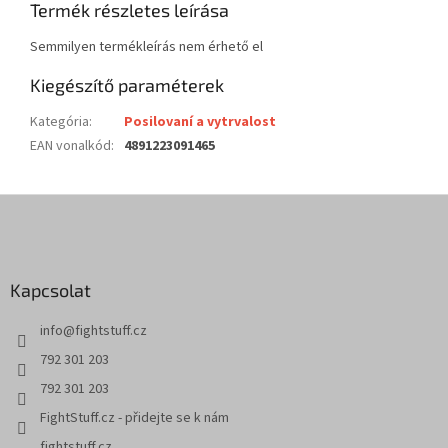
Termék részletes leírása
Semmilyen termékleírás nem érhető el
Kiegészítő paraméterek
Kategória
:
Posilovaní a vytrvalost
EAN vonalkód
:
4891223091465
L
á
b
l
Kapcsolat
é
c
info
@
fightstuff.cz
792 301 203
792 301 203
FightStuff.cz - přidejte se k nám
fightstuff.cz