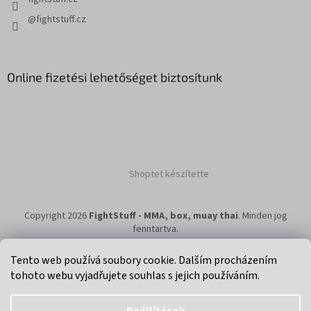
@fightstuff.cz
Online fizetési lehetőséget biztosítunk
Shoptet készítette
Copyright 2026
FightStuff - MMA, box, muay thai
. Minden jog
fenntartva.
Tento web používá soubory cookie. Dalším procházením
tohoto webu vyjadřujete souhlas s jejich používáním.
Klikni na super eshop pro cyklisty a bikery.