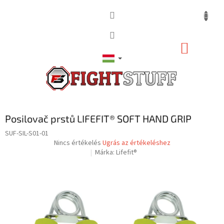
Ugrás
a
fő
tartalomhoz
KOSÁR
Posilovač prstů LIFEFIT® SOFT HAND GRIP
SUF-SIL-S01-01
A
Nincs értékelés
Ugrás az értékeléshez
termék
Márka:
Lifefit®
átlagos
értékelése
5-
ből
0,0
csillag.