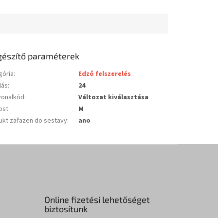
gészítő paraméterek
gória
:
Edző felszerelés
lás
:
24
vonalkód
:
Változat kiválasztása
ost
:
M
ukt zařazen do sestavy
:
ano
Online fizetési lehetőséget
biztosítunk