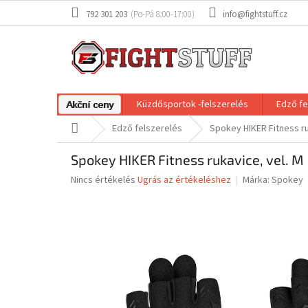
Ugrás
792 301 203
info@fightstuff.cz
a
fő
tartalomhoz
Küzdősportok -felszerelés
Edző fe
Akční ceny
Kezdőlap
Edző felszerelés
Spokey HIKER Fitness ru
Spokey HIKER Fitness rukavice, vel. M
A
Nincs értékelés
Ugrás az értékeléshez
Márka:
Spokey
termék
átlagos
értékelése
5-
ből
0,0
csillag.