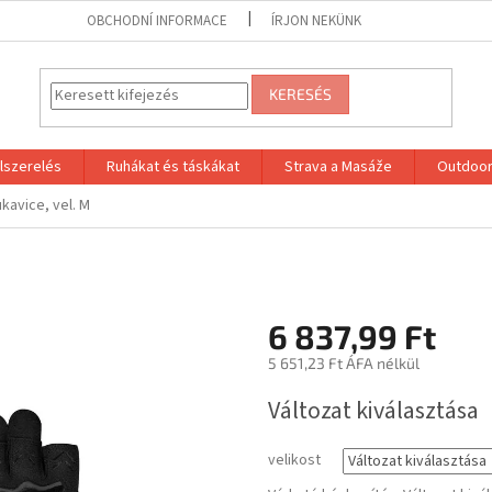
OBCHODNÍ INFORMACE
ÍRJON NEKÜNK
KERESÉS
lszerelés
Ruhákat és táskákat
Strava a Masáže
Outdoor
kavice, vel. M
6 837,99 Ft
5 651,23 Ft ÁFA nélkül
Egységár:
Változat kiválasztása
velikost