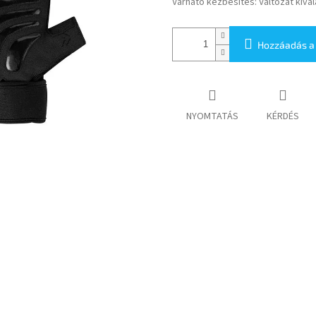
Várható kézbesítés:
Változat kivá
Hozzáadás a
NYOMTATÁS
KÉRDÉS