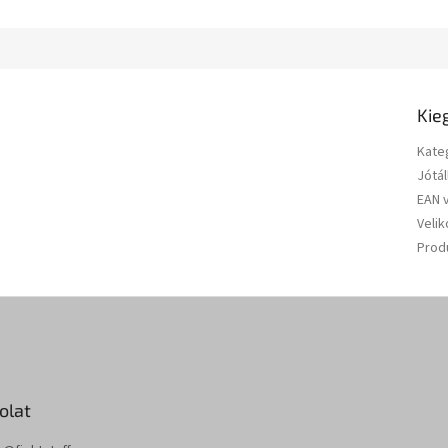
Kie
Kate
Jótál
EAN 
Velik
Prod
olat