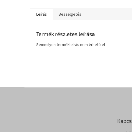
Leírás
Beszélgetés
Termék részletes leírása
Semmilyen termékleírás nem érhető el
L
á
b
l
é
Kapcs
c