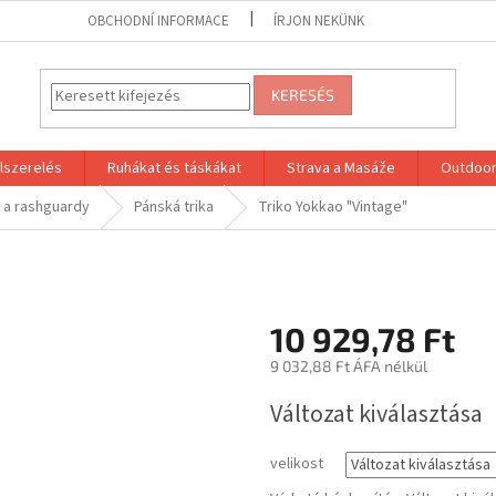
OBCHODNÍ INFORMACE
ÍRJON NEKÜNK
KERESÉS
lszerelés
Ruhákat és táskákat
Strava a Masáže
Outdoor
a a rashguardy
Pánská trika
Triko Yokkao "Vintage"
10 929,78 Ft
9 032,88 Ft ÁFA nélkül
Egységár:
Változat kiválasztása
velikost