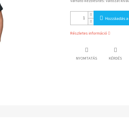
Várható kézbesítés:
Változat kivá
Hozzáadás a
Részletes információ
NYOMTATÁS
KÉRDÉS