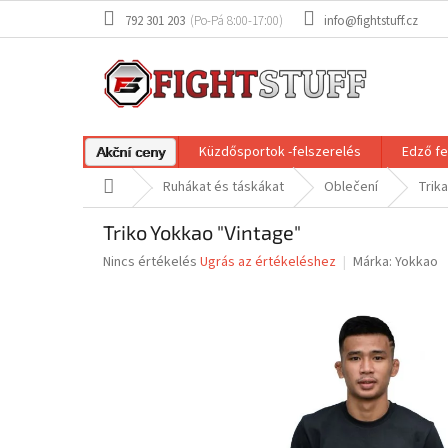
Ugrás
792 301 203
info@fightstuff.cz
a
fő
tartalomhoz
Küzdősportok -felszerelés
Edző fe
Akční ceny
Kezdőlap
Ruhákat és táskákat
Oblečení
Trik
Triko Yokkao "Vintage"
A
Nincs értékelés
Ugrás az értékeléshez
Márka:
Yokkao
termék
átlagos
értékelése
5-
ből
0,0
csillag.