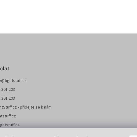
olat
o
@
fightstuff.cz
 301 203
 301 203
htStuff.cz - přidejte se k nám
htstuff.cz
ghtstuff.cz