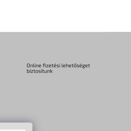
Online fizetési lehetőséget
biztosítunk