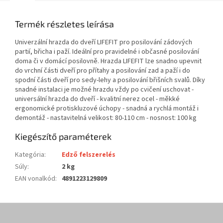
Termék részletes leírása
Univerzální hrazda do dveří LIFEFIT pro posilování zádových
partií, břicha i paží. Ideální pro pravidelné i občasné posilování
doma či v domácí posilovně. Hrazda LIFEFIT lze snadno upevnit
do vrchní části dveří pro přítahy a posilování zad a paží i do
spodní části dveří pro sedy-lehy a posilování břišních svalů. Díky
snadné instalaci je možné hrazdu vždy po cvičení uschovat -
universální hrazda do dveří - kvalitní nerez ocel - měkké
ergonomické protiskluzové úchopy - snadná a rychlá montáž i
demontáž - nastavitelná velikost: 80-110 cm - nosnost: 100 kg
Kiegészítő paraméterek
Kategória
:
Edző felszerelés
Súly
:
2 kg
EAN vonalkód
:
4891223129809
L
á