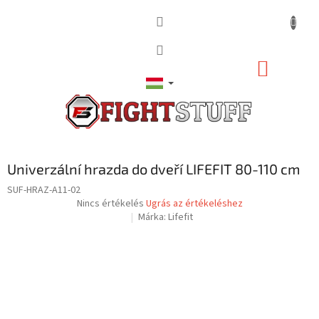
Ugrás
a
fő
tartalomhoz
KOSÁR
Univerzální hrazda do dveří LIFEFIT 80-110 cm
SUF-HRAZ-A11-02
A
Nincs értékelés
Ugrás az értékeléshez
termék
Márka:
Lifefit
átlagos
értékelése
5-
ből
0,0
csillag.