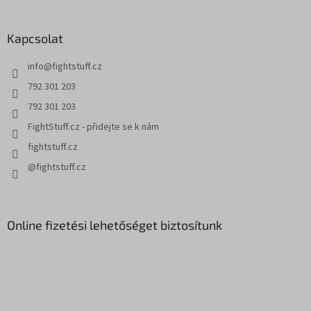
b
l
Kapcsolat
é
c
info
@
fightstuff.cz
792 301 203
792 301 203
FightStuff.cz - přidejte se k nám
fightstuff.cz
@fightstuff.cz
Online fizetési lehetőséget biztosítunk