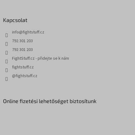
á
b
l
Kapcsolat
é
c
info
@
fightstuff.cz
792 301 203
792 301 203
FightStuff.cz - přidejte se k nám
fightstuff.cz
@fightstuff.cz
Online fizetési lehetőséget biztosítunk