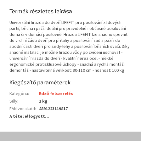
Termék részletes leírása
Univerzální hrazda do dveří LIFEFIT pro posilování zádových
partií, břicha i paží. Ideální pro pravidelné i občasné posilování
doma či v domácí posilovně. Hrazda LIFEFIT lze snadno upevnit
do vrchní části dveří pro přítahy a posilování zad a paží i do
spodní části dveří pro sedy-lehy a posilování břišních svalů. Díky
snadné instalaci je možné hrazdu vždy po cvičení uschovat -
universální hrazda do dveří - kvalitní nerez ocel - měkké
ergonomické protiskluzové úchopy - snadná a rychlá montáž i
demontáž - nastavitelná velikost: 90-110 cm - nosnost: 100 kg
Kiegészítő paraméterek
Kategória
:
Edző felszerelés
Súly
:
1 kg
EAN vonalkód
:
4891223119817
A tétel elfogyott…
L