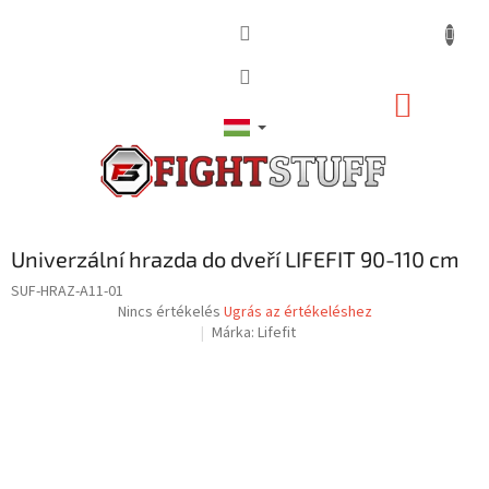
Ugrás
a
fő
tartalomhoz
KOSÁR
Univerzální hrazda do dveří LIFEFIT 90-110 cm
SUF-HRAZ-A11-01
A
Nincs értékelés
Ugrás az értékeléshez
termék
Márka:
Lifefit
átlagos
értékelése
5-
ből
0,0
csillag.