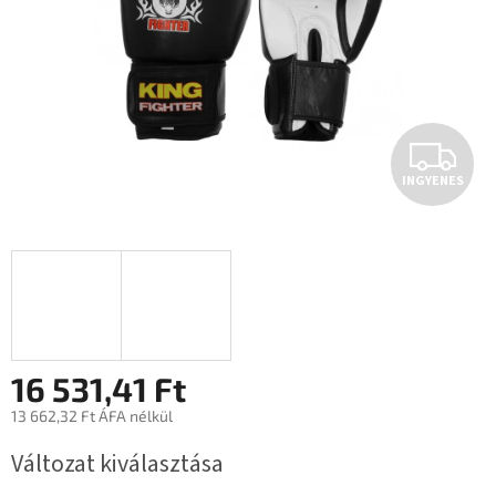
I
INGYENES
N
G
Y
E
N
16 531,41 Ft
13 662,32 Ft ÁFA nélkül
E
Egységár:
Változat kiválasztása
S