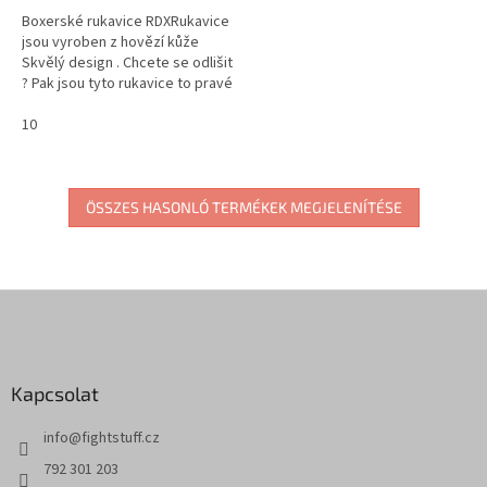
Boxerské rukavice RDXRukavice
jsou vyroben z hovězí kůže
Skvělý design . Chcete se odlišit
? Pak jsou tyto rukavice to pravé
10
ÖSSZES HASONLÓ TERMÉKEK MEGJELENÍTÉSE
L
á
b
l
Kapcsolat
é
c
info
@
fightstuff.cz
792 301 203