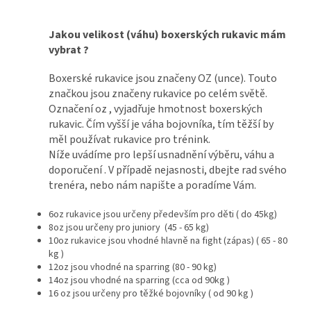
Jakou velikost (váhu) boxerských rukavic mám
vybrat ?
Boxerské rukavice jsou značeny OZ (unce). Touto
značkou jsou značeny rukavice po celém světě.
Označení oz , vyjadřuje hmotnost boxerských
rukavic. Čím vyšší je váha bojovníka, tím těžší by
měl používat rukavice pro trénink.
Níže uvádíme pro lepší usnadnění výběru, váhu a
doporučení . V případě nejasnosti, dbejte rad svého
trenéra, nebo nám napište a poradíme Vám.
6oz rukavice jsou určeny především pro děti ( do 45kg)
8oz jsou určeny pro juniory (45 - 65 kg)
10oz rukavice jsou vhodné hlavně na fight (zápas) ( 65 - 80
kg )
12oz jsou vhodné na sparring (80 - 90 kg)
14oz jsou vhodné na sparring (cca od 90kg )
16 oz jsou určeny pro těžké bojovníky ( od 90 kg )