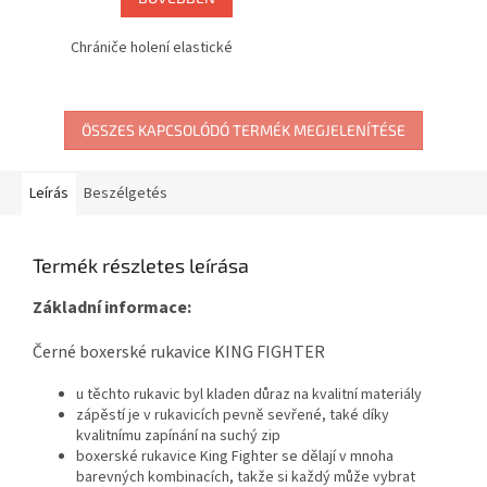
Chrániče holení elastické
ÖSSZES KAPCSOLÓDÓ TERMÉK MEGJELENÍTÉSE
Leírás
Beszélgetés
Termék részletes leírása
Základní informace:
Černé boxerské rukavice KING FIGHTER
u těchto rukavic byl kladen důraz na kvalitní materiály
zápěstí je v rukavicích pevně sevřené, také díky
kvalitnímu zapínání na suchý zip
boxerské rukavice King Fighter se dělají v mnoha
barevných kombinacích, takže si každý může vybrat