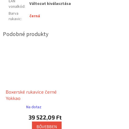
EAN
Változat kiválasztása
vonalkód
:
Barva
černá
rukavic
:
Boxerské rukavice černé
Yokkao
Na dotaz
39 522,09 Ft
BŐVEBBEN