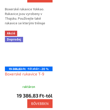
Boxerské rukavice Yokkao.
Rukavice jsou vyrobeny v
Thajsku. Používejte také
rukavice se kterými trénuje
např. Saenchai nebo Buakaw.
Akció
Doprodej
-tól akár:
19 386,83 Ft
–20 %
Boxerské rukavice T-9
raktáron
19 386,83 Ft-tól
BŐVEBBEN