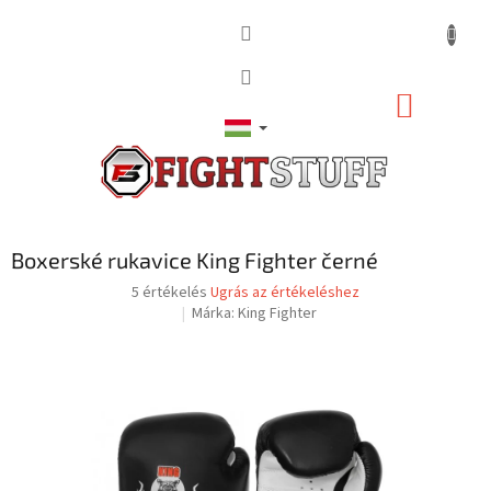
Ugrás
a
fő
tartalomhoz
KOSÁR
Boxerské rukavice King Fighter černé
A
5 értékelés
Ugrás az értékeléshez
termék
Márka:
King Fighter
átlagos
értékelése
5-
ből
4,6
csillag.