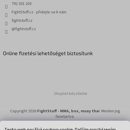
792 301 203
FightStuff.cz - přidejte se k nám
fightstuff.cz
@fightstuff.cz
Online fizetési lehetőséget biztosítunk
Shoptet készítette
Copyright 2026
FightStuff - MMA, box, muay thai
. Minden jog
fenntartva.
Tento web používá soubory cookie. Dalším procházením