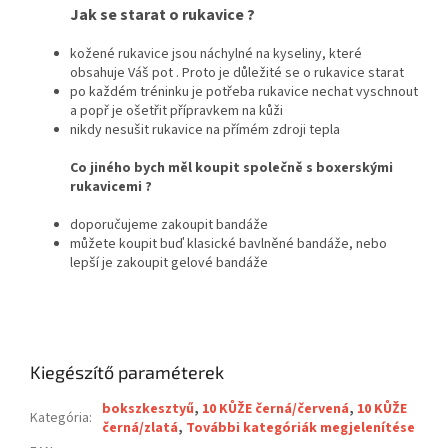
Jak se starat o rukavice ?
kožené rukavice jsou náchylné na kyseliny, které
obsahuje Váš pot . Proto je důležité se o rukavice starat
po každém tréninku je potřeba rukavice nechat vyschnout
a popř je ošetřit přípravkem na kůži
nikdy nesušit rukavice na přímém zdroji tepla
Co jiného bych měl koupit společně s boxerskými
rukavicemi ?
doporučujeme zakoupit bandáže
můžete koupit buď klasické bavlněné bandáže, nebo
lepší je zakoupit gelové bandáže
Kiegészítő paraméterek
bokszkesztyű
,
10 KŮŽE černá/červená
,
10 KŮŽE
Kategória
:
černá/zlatá
,
További kategóriák megjelenítése