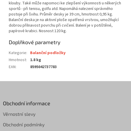
klouby. Také může napomoci ke zlepšení výkonnosti u někerých
sportů - při tenisu, golfu atd. Napomáhá nalezení správného
postoje při švihu. Průměr desky je 39 cm, hmotnost 0,95 kg.
Balanční deska je na aktivní ploše opatřená vrstvou, umožňující
dobrou přilnavost povrchu při cvičení. Balení je v potištěné,
papírové krabici. Nosnost 120 kg.
Doplňkové parametry
Kategorie
:
Balanční podložky
Hmotnost
:
1.8 kg
EAN
:
8595042737783
Z
á
p
a
Obchodní informace
t
Věrnostní slevy
í
Obchodní podmínky