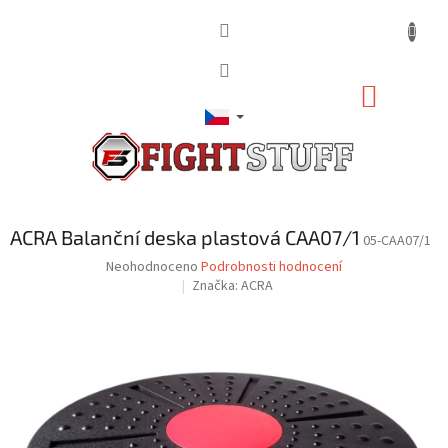
Přejít
na
obsah
NÁKUP
KOŠÍK
ACRA Balanční deska plastová CAA07/1
05-CAA07/1
Průměrné
Neohodnoceno
Podrobnosti hodnocení
hodnocení
Značka:
ACRA
produktu
je
0,0
z
5
hvězdiček.