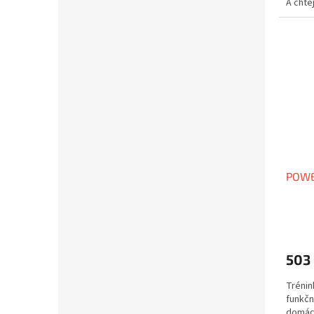
A chtěj
POWE
503
Trénin
funkčn
domácí