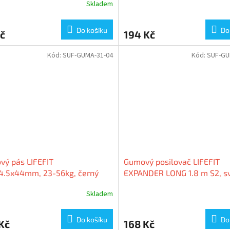
Skladem
Do košíku
Do
č
194 Kč
Kód:
SUF-GUMA-31-04
Kód:
SUF-GU
ý pás LIFEFIT
Gumový posilovač LIFEFIT
4.5x44mm, 23-56kg, černý
EXPANDER LONG 1.8 m S2, s
zelený
Skladem
Do košíku
Do
Kč
168 Kč