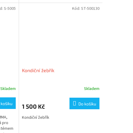
d:
S-5005
Kód:
ST-500130
Kondiční žebřík
Skladem
Skladem
 košíku
Do košíku
1 500 Kč
MMA,
Kondiční žebřík
á pro
ystémem