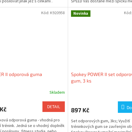
í posilovat jinak jež s činkami .
SPEED Vás dostane mezi špičku m
bojovníky .Netrénujete...
Kód:
K920958
Kód
Novinka
R II odporová guma
Spokey POWER II set odporo
gum, 3 ks
Skladem
DETAIL
Do
 Kč
897 Kč
ková odporová guma - vhodná pro
Set odporových gum, 3ks; Využití
í trénink. Jedná se o vhodný doplněk
tréninkových gum se zavřeným o
 posilovny, fitness studia, nebo