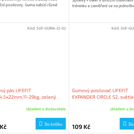
Spokey Power II umožní maximální 
ní posilovny. Guma nabízí různé
tréninku a zaměření se na jednotli
y...
svalové partie. KVALITA; Na...
Kód:
SUF-GUMA-31-02
Kód:
SUF-GU
ý pás LIFEFIT
Gumový posilovač LIFEFIT
4.5x22mm,11-29kg, zelený
EXPANDER CIRCLE S2, světle
skladem u dodavatele
skladem u do
Do košíku
Do
 Kč
109 Kč