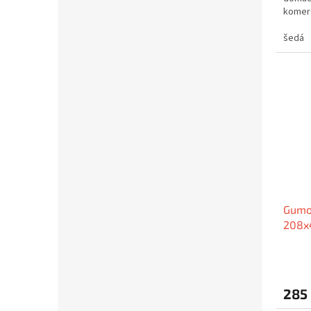
komerč
variant
šedá
Gumov
208x
285