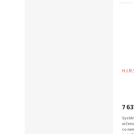
H.I.R
7 63
Systém
určeno
co nem