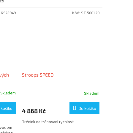
ezi
:
K928949
Kód:
ST-500120
vých
Stroops SPEED
Skladem
Skladem
 košíku
Do košíku
4 868 Kč
Trénink na trénovaní rychlosti
bvodem