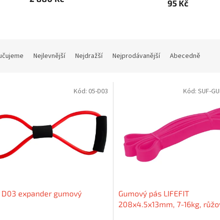
95 Kč
učujeme
Nejlevnější
Nejdražší
Nejprodávanější
Abecedně
Kód:
05-D03
Kód:
SUF-GU
 D03 expander gumový
Gumový pás LIFEFIT
208x4.5x13mm, 7-16kg, růžo