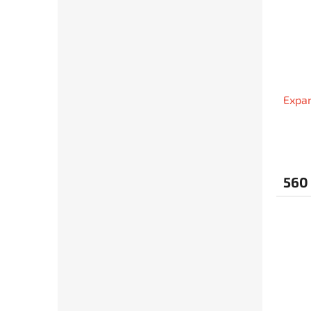
Expan
560