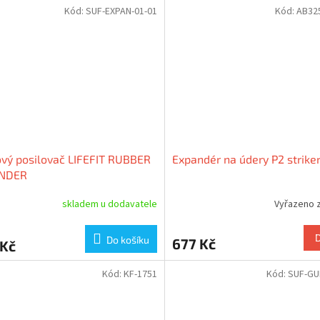
Kód:
SUF-EXPAN-01-01
Kód:
AB32
vý posilovač LIFEFIT RUBBER
Expandér na údery P2 strike
NDER
skladem u dodavatele
Vyřazeno 
Do košíku
677 Kč
 Kč
Kód:
KF-1751
Kód:
SUF-GU