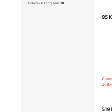
Položek k zobrazení:
28
95 K
Gumov
208x
519 