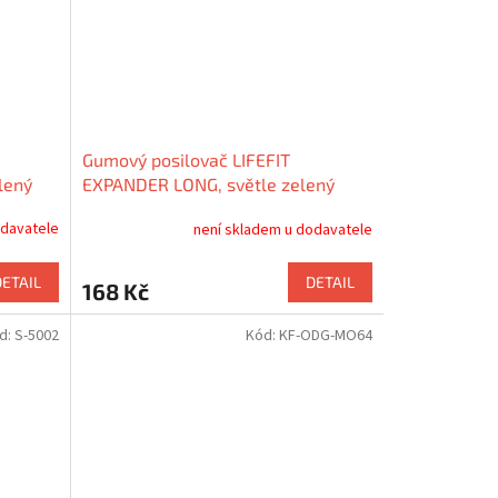
Gumový posilovač LIFEFIT
lený
EXPANDER LONG, světle zelený
odavatele
není skladem u dodavatele
DETAIL
DETAIL
168 Kč
d:
S-5002
Kód:
KF-ODG-MO64