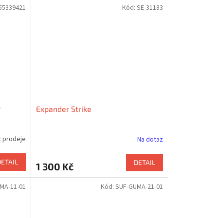
55339421
Kód:
SE-31183
r
Expander Strike
z prodeje
Na dotaz
DETAIL
DETAIL
1 300 Kč
MA-11-01
Kód:
SUF-GUMA-21-01