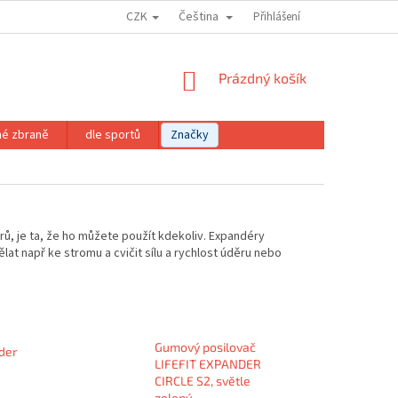
CZK
Čeština
Přihlášení
NÁKUPNÍ
Prázdný košík
KOŠÍK
né zbraně
dle sportů
Značky
ů, je ta, že ho můžete použít kdekoliv. Expandéry
lat např ke stromu a cvičit sílu a rychlost úděru nebo
Gumový posilovač
der
LIFEFIT EXPANDER
CIRCLE S2, světle
zelený