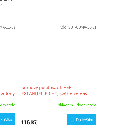
efekt z
vé
MA-11-02
Kód:
SUF-GUMA-10-01
Gumový posilovač LIFEFIT
 zelený
EXPANDER EIGHT, světle zelený
davatele
skladem u dodavatele
 košíku
Do košíku
116 Kč