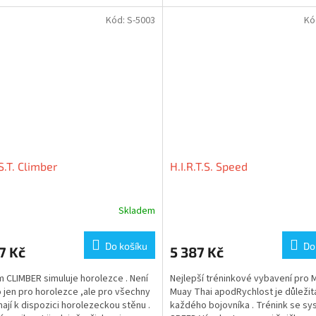
Kód:
S-5003
Kó
.S.T. Climber
H.I.R.T.S. Speed
Skladem
Do košíku
Do
7 Kč
5 387 Kč
 CLIMBER simuluje horolezce . Není
Nejlepší tréninkové vybavení pro 
 jen pro horolezce ,ale pro všechny
Muay Thai apodRychlost je důležit
ají k dispozici horolezeckou stěnu .
každého bojovníka . Trénink se s