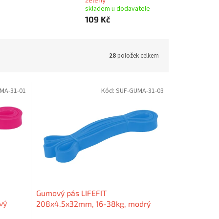
skladem u dodavatele
109 Kč
28
položek celkem
MA-31-01
Kód:
SUF-GUMA-31-03
Gumový pás LIFEFIT
vý
208x4.5x32mm, 16-38kg, modrý