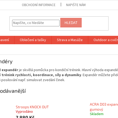
OBCHODNÍ INFORMACE
NAPIŠTE NÁM
HLEDAT
bavení
Oblečení a tašky
Strava a Masáže
Outdoor a cvič
ndéry
 expandér
je skvělá pomůcka pro kondiční trénink. Hlavní výhoda expandér
í
trénink rychlosti, koordinace, síly a dynamiky
. Expandér můžete přidě
i posilování např. simulovat zvedání činek.
odávanější
ACRA D03 expan
Stroops KNOCK OUT
gumový
Vyprodáno
Skladem
2 880 Kč