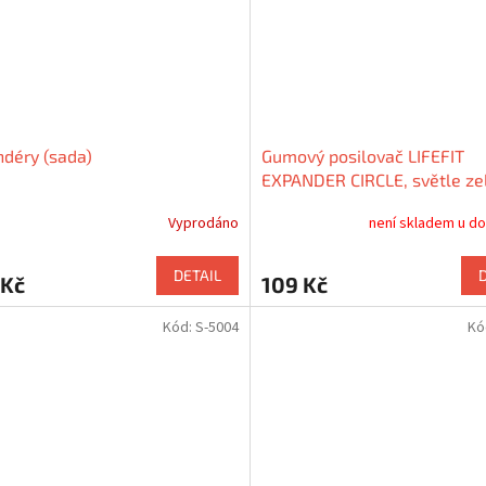
déry (sada)
Gumový posilovač LIFEFIT
EXPANDER CIRCLE, světle ze
Vyprodáno
není skladem u d
DETAIL
 Kč
109 Kč
Kód:
S-5004
Kó