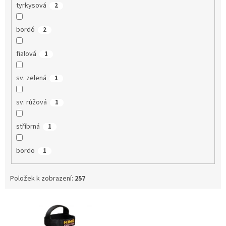
tyrkysová
2
bordó
2
fialová
1
sv. zelená
1
sv. růžová
1
stříbrná
1
bordo
1
Položek k zobrazení:
257
V
ý
p