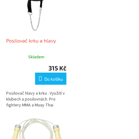
i
s
p
r
o
d
Posilovač krku a hlavy
u
k
Skladem
t
315 Kč
ů
Do košíku
Posilovač hlavy a krku . Využití v
klubech a posilovnách. Pro
fightery MMA a Muay Thai