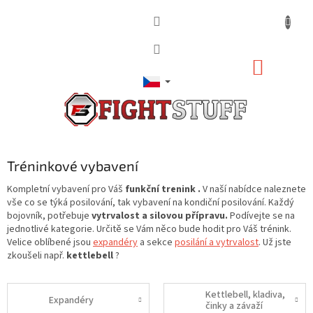
Přejít
na
obsah
NÁKUP
KOŠÍK
Tréninkové vybavení
Kompletní vybavení pro Váš
funkční trenink .
V naší nabídce naleznete
vše co se týká posilování, tak vybavení na kondiční posilování. Každý
bojovník, potřebuje
vytrvalost a silovou přípravu.
Podívejte se na
jednotlivé kategorie. Určitě se Vám něco bude hodit pro Váš trénink.
Velice oblíbené jsou
expandéry
a sekce
posilání a vytrvalost
. Už jste
zkoušeli např.
kettlebell
?
Kettlebell, kladiva,
Expandéry
činky a závaží