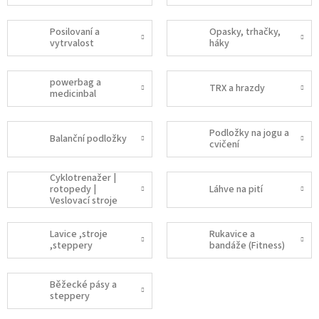
Posilovaní a
Opasky, trhačky,
vytrvalost
háky
powerbag a
TRX a hrazdy
medicinbal
Podložky na jogu a
Balanční podložky
cvičení
Cyklotrenažer |
rotopedy |
Láhve na pití
Veslovací stroje
Lavice ,stroje
Rukavice a
,steppery
bandáže (Fitness)
Běžecké pásy a
steppery