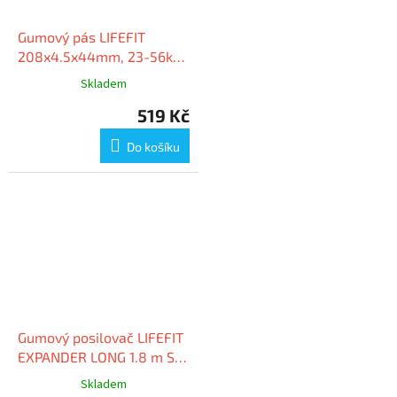
Gumový pás LIFEFIT
208x4.5x44mm, 23-56kg,
černý
Skladem
519 Kč
Do košíku
Gumový posilovač LIFEFIT
EXPANDER LONG 1.8 m S2,
světle zelený
Skladem