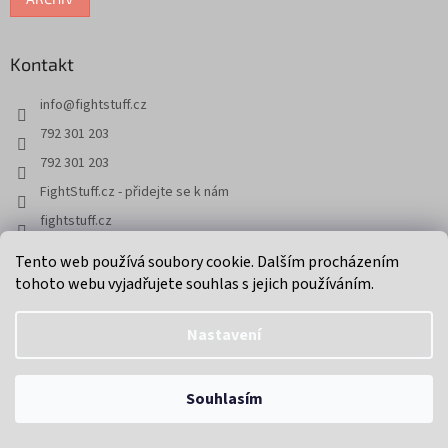
Kontakt
info
@
fightstuff.cz
792 301 203
792 301 203
FightStuff.cz - přidejte se k nám
fightstuff.cz
@fightstuff.cz
Tento web používá soubory cookie. Dalším procházením
tohoto webu vyjadřujete souhlas s jejich používáním.
PORADNA
Nastavení
Informace o boxerských rukavicích
Jak vybrat boxerské rukavice
Objednávky uskutečněné na eshopu, budou odeslány
Souhlasím
14.8.2026
Jak správně vybrat vybavení