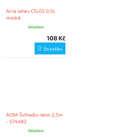
Acra lahev CSL05 0,5L
modrá
Skladem
108 Kč
Do košíku
ACRA Švihadlo neon 2,5m
- S74482
Skladem