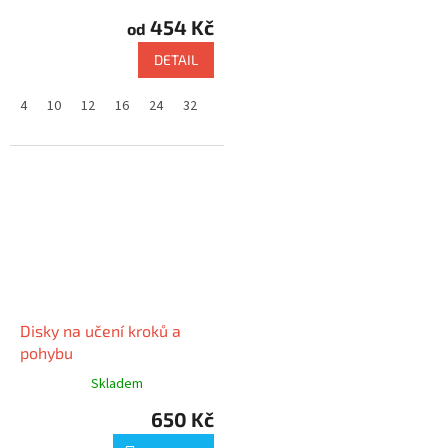
454 Kč
od
DETAIL
4
10
12
16
24
32
Disky na učení kroků a
pohybu
Skladem
650 Kč