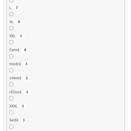
L
7
XL
4
XXL
1
černá
4
modrá
3
zelená
1
růžová
2
XXXL
1
šedá
1