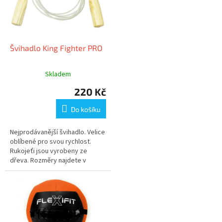
Švihadlo King Fighter PRO
Skladem
220 Kč
Do košíku
Nejprodávanější švihadlo. Velice
oblíbené pro svou rychlost.
Rukojeťi jsou vyrobeny ze
dřeva. Rozměry najdete v
popisu zboží.