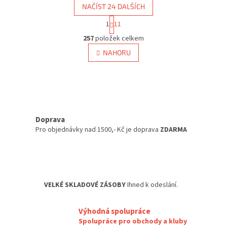
NAČÍST 24 DALŠÍCH
S
1
11
t
O
r
257
položek celkem
v
á
l
NAHORU
n
á
k
d
o
v
a
á
c
n
í
í
p
Doprava
r
v
Pro objednávky nad 1500,- Kč je doprava
ZDARMA
k
y
v
ý
p
VELKÉ SKLADOVÉ ZÁSOBY
Ihned k odeslání.
i
s
u
Výhodná spolupráce
Spolupráce pro obchody a kluby