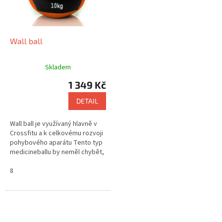
Wall ball
Skladem
1 349 Kč
DETAIL
Wall ball je využívaný hlavně v
Crossfitu a k celkovému rozvoji
pohybového aparátu Tento typ
medicineballu by neměl chybět,
v žádném gymu (tělocvičně)
8