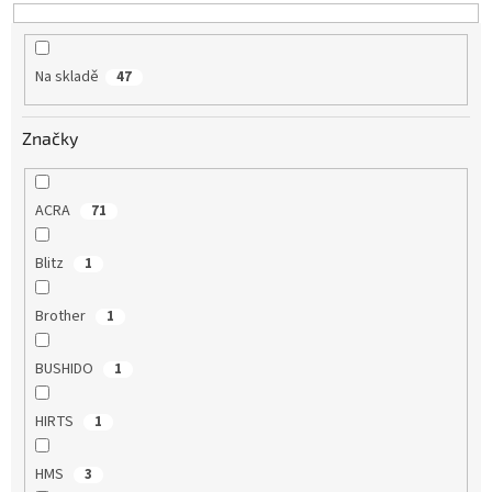
t
ů
Na skladě
47
Značky
ACRA
71
Blitz
1
Brother
1
BUSHIDO
1
HIRTS
1
HMS
3