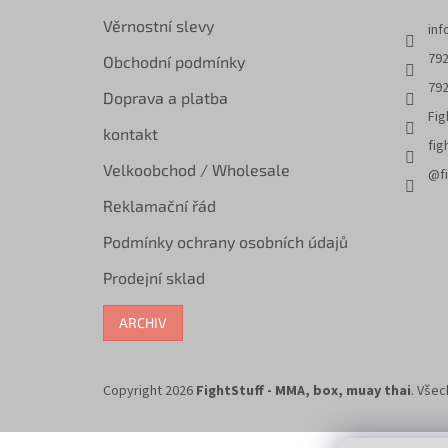
Věrnostní slevy
inf
792
Obchodní podmínky
792
Doprava a platba
Fig
kontakt
fig
Velkoobchod / Wholesale
@fi
Reklamační řád
Podmínky ochrany osobních údajů
Prodejní sklad
ARCHIV
Copyright 2026
FightStuff - MMA, box, muay thai
. Vše