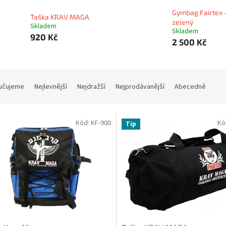
Gymbag Fairtex 
Taška KRAV MAGA
zelený
Skladem
Skladem
920 Kč
2 500 Kč
učujeme
Nejlevnější
Nejdražší
Nejprodávanější
Abecedně
Kód:
KF-900
Kó
Tip