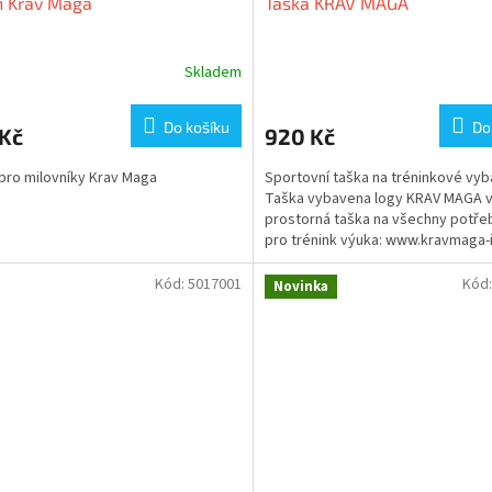
h Krav Maga
Taška KRAV MAGA
Skladem
Do košíku
Do
 Kč
920 Kč
pro milovníky Krav Maga
Sportovní taška na tréninkové vyba
Taška vybavena logy KRAV MAGA v
prostorná taška na všechny potře
pro trénink výuka: www.kravmaga-i
Kód:
5017001
Kód
Novinka