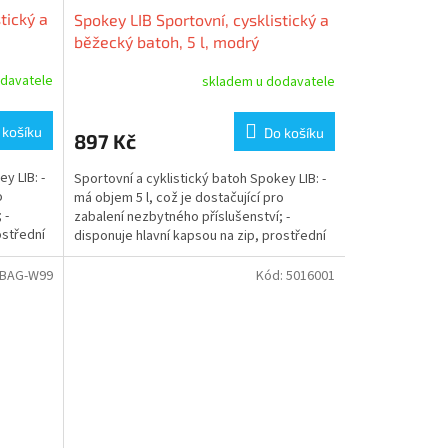
tický a
Spokey LIB Sportovní, cysklistický a
běžecký batoh, 5 l, modrý
davatele
skladem u dodavatele
 košíku
Do košíku
897 Kč
y LIB: -
Sportovní a cyklistický batoh Spokey LIB: -
o
má objem 5 l, což je dostačující pro
 -
zabalení nezbytného příslušenství; -
ostřední
disponuje hlavní kapsou na zip, prostřední
kapsou na zip s...
-BAG-W99
Kód:
5016001