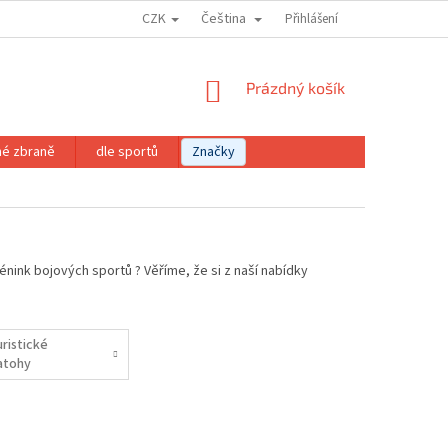
CZK
Čeština
Přihlášení
NÁKUPNÍ
Prázdný košík
KOŠÍK
né zbraně
dle sportů
Značky
nink bojových sportů ? Věříme, že si z naší nabídky
uristické
atohy