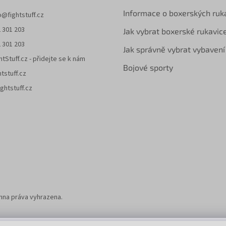
p
Informace o boxerských ruk
i
o
@
fightstuff.cz
s
 301 203
Jak vybrat boxerské rukavic
u
 301 203
Jak správně vybrat vybavení
htStuff.cz - přidejte se k nám
Bojové sporty
htstuff.cz
ghtstuff.cz
chna práva vyhrazena.