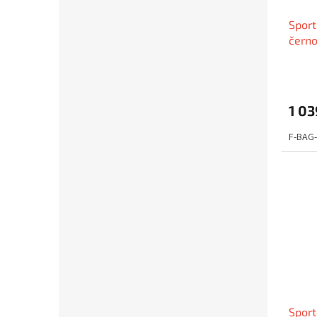
Sport
čern
1 03
F-BAG
Sport