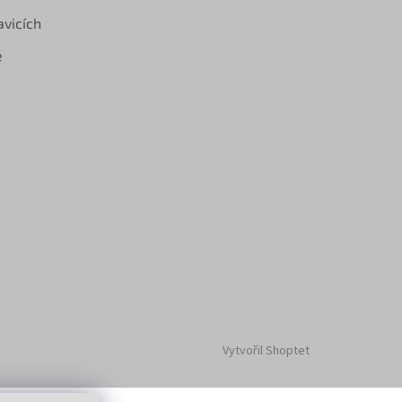
avicích
e
Vytvořil Shoptet