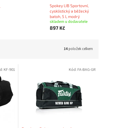
Spokey LIB Sportovní,
-
cysklistický a běžecký
batoh, 5 l, modrý
skladem u dodavatele
897 Kč
14
položek celkem
d:
KF-901
Kód:
FA-BAG-GR