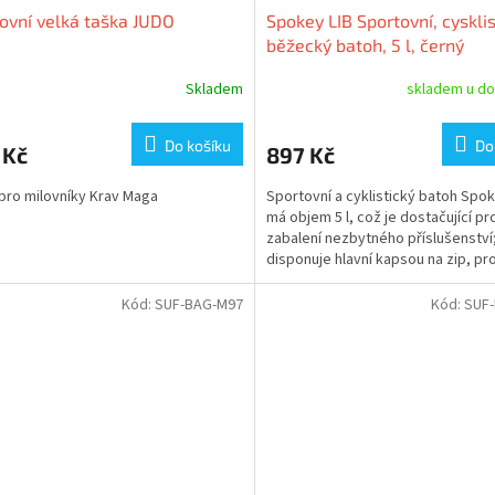
ovní velká taška JUDO
Spokey LIB Sportovní, cysklis
běžecký batoh, 5 l, černý
Skladem
skladem u do
Do košíku
Do
 Kč
897 Kč
pro milovníky Krav Maga
Sportovní a cyklistický batoh Spoke
má objem 5 l, což je dostačující pr
zabalení nezbytného příslušenství;
disponuje hlavní kapsou na zip, pr
kapsou na zip s...
Kód:
SUF-BAG-M97
Kód:
SUF