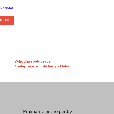
Na dotaz
DETAIL
Výhodná spolupráce
Spolupráce pro obchody a kluby
Přijímáme online platby