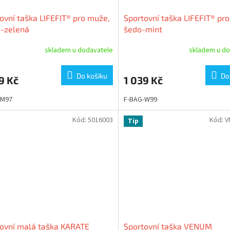
ovní taška LIFEFIT® pro muže,
Sportovní taška LIFEFIT® pro
o-zelená
šedo-mint
skladem u dodavatele
skladem u do
Do košíku
Do
9 Kč
1 039 Kč
-M97
F-BAG-W99
Kód:
5016003
Kód:
V
Tip
ovní malá taška KARATE
Sportovní taška VENUM