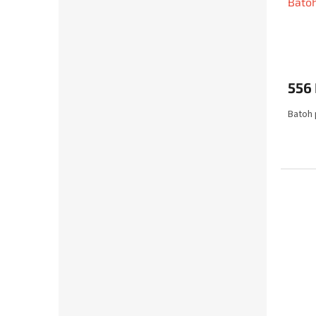
Bato
k
t
ů
556
Batoh 