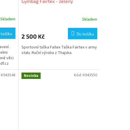
Gymbag Fairtex - zelený
Skladem
Skladem
 košíku
Do košíku
2 500 Kč
vení .
Sportovní taška Faitex Taška Fairtex v army
elmi
stalu. Ruční výroba z Thajska.
bné věci
df.cz
:
K943548
Kód:
K943550
Novinka