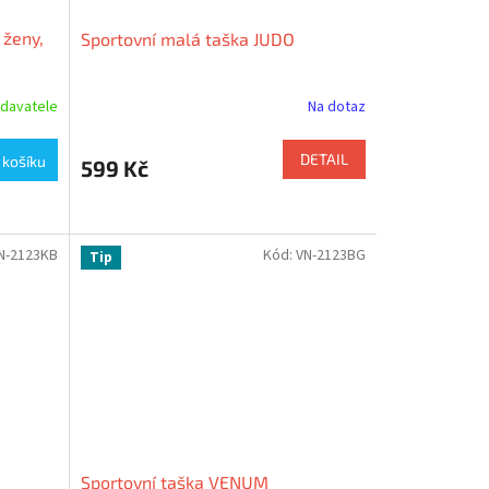
 ženy,
Sportovní malá taška JUDO
davatele
Na dotaz
DETAIL
 košíku
599 Kč
N-2123KB
Kód:
VN-2123BG
Tip
Sportovní taška VENUM