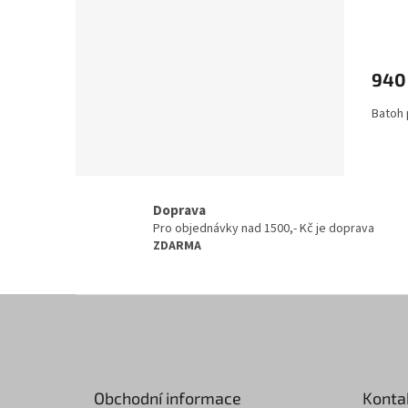
940
Batoh 
Doprava
Pro objednávky nad 1500,- Kč je doprava
ZDARMA
Z
á
p
a
t
Obchodní informace
Konta
í