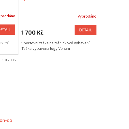
yprodáno
Vyprodáno
DETAIL
DETAIL
1 700 Kč
vení .
Sportovní taška na tréninkové vybavení .
Taška vybavena logy Venum
:
5017006
won-do