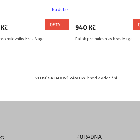
Na dotaz
DETAIL
 Kč
940 Kč
pro milovníky Krav Maga
Batoh pro milovníky Krav Maga
O
v
l
á
d
VELKÉ SKLADOVÉ ZÁSOBY
Ihned k odeslání.
a
c
í
p
r
v
k
y
v
kt
PORADNA
ý