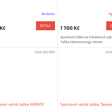
Na dotaz
V
DETAIL
 Kč
1 700 Kč
Sportovní taška na tréninkové vyba
Taška vybavena logy Venum
Kód:
5017003
Kód
ovní velká taška KARATE
Sportovní velká taška Taek