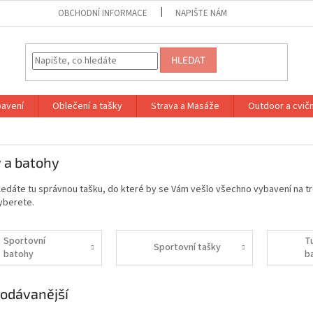
OBCHODNÍ INFORMACE
NAPIŠTE NÁM
HLEDAT
bavení
Oblečení a tašky
Strava a Masáže
Outdoor a cvič
 a batohy
ledáte tu správnou tašku, do které by se Vám vešlo všechno vybavení na tré
yberete.
Sportovní
T
Sportovní tašky
batohy
b
odávanější