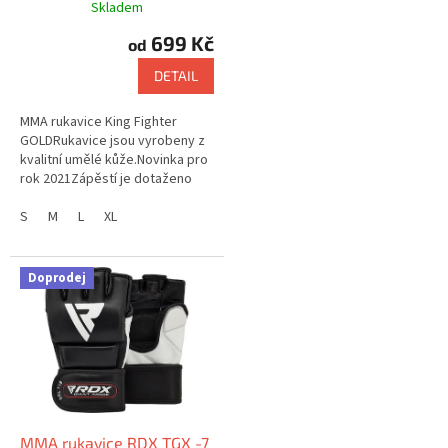
Skladem
699 Kč
od
DETAIL
MMA rukavice King Fighter
GOLDRukavice jsou vyrobeny z
kvalitní umělé kůže.Novinka pro
rok 2021Zápěstí je dotaženo
pomocí širokého pásku, který je
vybaven suchým zipem....
S
M
L
XL
Doprodej
MMA rukavice RDX TGX -7