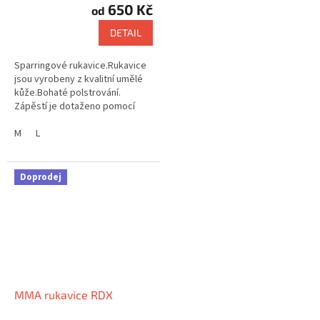
650 Kč
od
DETAIL
Sparringové rukavice.Rukavice
jsou vyrobeny z kvalitní umělé
kůže.Bohaté polstrování.
Zápěstí je dotaženo pomocí
širokého pásku, který je
vybaven suchým zipem.
M
L
Využití:...
Doprodej
MMA rukavice RDX