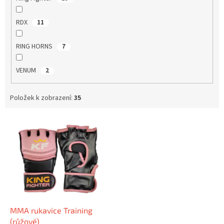
RDX
11
RING HORNS
7
VENUM
2
Položek k zobrazení:
35
V
ý
p
i
s
p
r
o
d
MMA rukavice Training
u
(růžové)