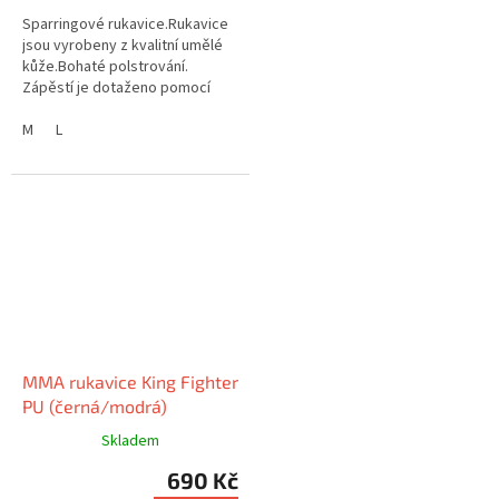
Sparringové rukavice.Rukavice
jsou vyrobeny z kvalitní umělé
kůže.Bohaté polstrování.
Zápěstí je dotaženo pomocí
širokého pásku, který je
vybaven suchým zipem.
M
L
Využití:...
MMA rukavice King Fighter
PU (černá/modrá)
Skladem
690 Kč