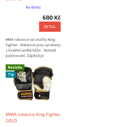
k
Na dotaz
t
680 Kč
ů
DETAIL
MMA rukavice od značky King
Fighter Rukavice jsou vyrobeny
z kvalitní umělé kůže. Bohaté
polstrování. Zápěstí je
dotaženo , pomoci pásku na...
Novinka
Tip
MMA rukavice King Fighter
GOLD