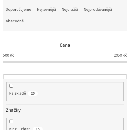
Ř
a
Doporučujeme
Nejlevnější
Nejdražší
Nejprodávanější
z
e
Abecedně
n
í
p
Cena
r
o
500
Kč
2050
Kč
d
u
k
t
ů
Na skladě
25
Značky
King Fighter
15