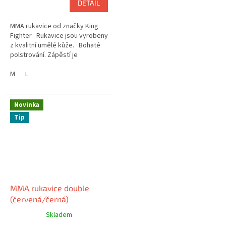
DETAIL
MMA rukavice od značky King
Fighter Rukavice jsou vyrobeny
z kvalitní umělé kůže. Bohaté
polstrování. Zápěstí je
dotaženo , pomoci pásku na...
M
L
Novinka
Tip
MMA rukavice double
(červená/černá)
Skladem