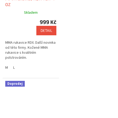
OZ
Skladem
999 Kč
DETAIL
MMA rukavice RDX. Další novinka
od této firmy. Kožené MMA
rukavice s kvalitním
polstrováním.
M
L
Doprodej