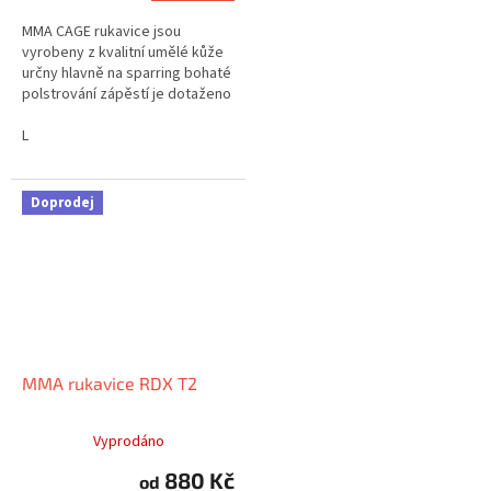
MMA CAGE rukavice jsou
vyrobeny z kvalitní umělé kůže
určny hlavně na sparring bohaté
polstrování zápěstí je dotaženo
, pomoci pásku na suchy zip
L
Doprodej
MMA rukavice RDX T2
Vyprodáno
880 Kč
od