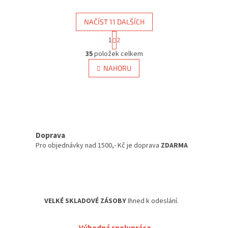
NAČÍST 11 DALŠÍCH
S
1
2
t
O
r
35
položek celkem
v
á
l
NAHORU
n
á
k
d
o
v
a
á
c
n
í
í
p
Doprava
r
v
Pro objednávky nad 1500,- Kč je doprava
ZDARMA
k
y
v
ý
p
VELKÉ SKLADOVÉ ZÁSOBY
Ihned k odeslání.
i
s
u
Výhodná spolupráce