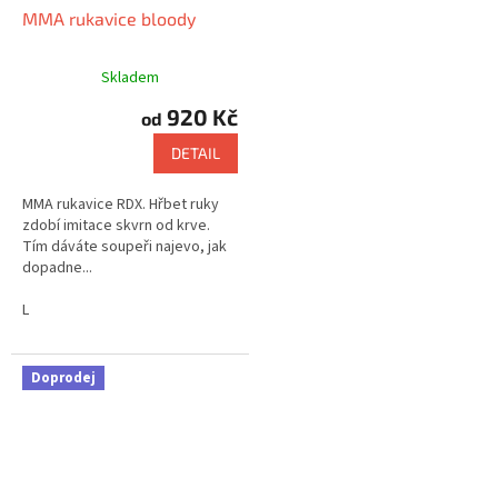
MMA rukavice bloody
Skladem
920 Kč
od
DETAIL
MMA rukavice RDX. Hřbet ruky
zdobí imitace skvrn od krve.
Tím dáváte soupeři najevo, jak
dopadne...
L
Doprodej