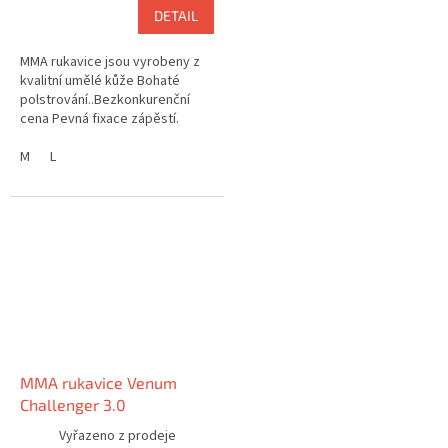
DETAIL
MMA rukavice jsou vyrobeny z
kvalitní umělé kůže Bohaté
polstrování..Bezkonkurenční
cena Pevná fixace zápěstí.
Logo: King Fighter
M
L
MMA rukavice Venum
Challenger 3.0
Vyřazeno z prodeje