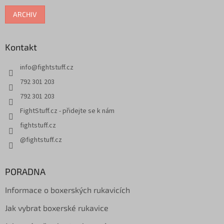
ARCHIV
Kontakt
info
@
fightstuff.cz
792 301 203
792 301 203
FightStuff.cz - přidejte se k nám
fightstuff.cz
@fightstuff.cz
PORADNA
Informace o boxerských rukavicích
Jak vybrat boxerské rukavice