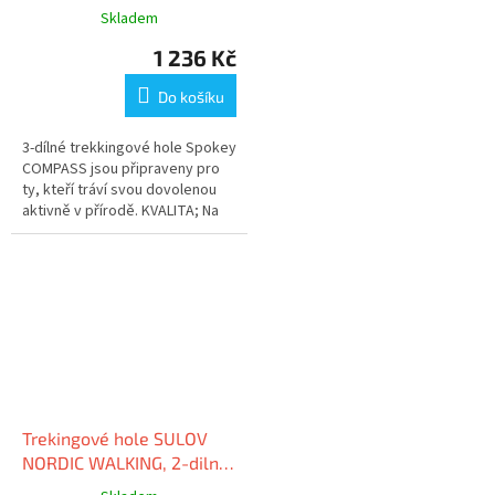
zeleno-stříbrné
Skladem
1 236 Kč
Do košíku
3-dílné trekkingové hole Spokey
COMPASS jsou připraveny pro
ty, kteří tráví svou dovolenou
aktivně v přírodě. KVALITA; Na
naše produkty klademe velmi
vysoké nároky, z toho...
Trekingové hole SULOV
NORDIC WALKING, 2-dilné,
pár, oranžová