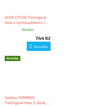
ACRA LTH136 Trekingové
hole s rychloupínáním 1
pár
Skladem
744 Kč
Do košíku
Novinka
Spokey COMPASS
Trekingové hole 3-dílné,