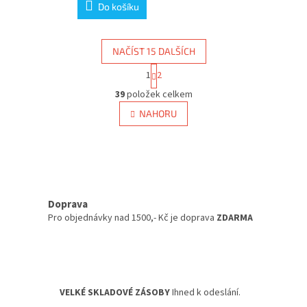
Do košíku
NAČÍST 15 DALŠÍCH
S
1
2
t
O
r
39
položek celkem
v
á
l
NAHORU
n
á
k
d
o
v
a
á
c
n
í
í
p
Doprava
r
v
Pro objednávky nad 1500,- Kč je doprava
ZDARMA
k
y
v
ý
p
VELKÉ SKLADOVÉ ZÁSOBY
Ihned k odeslání.
i