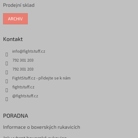
Prodejní sklad
ARCHIV
Kontakt
info
@
fightstuff.cz
792 301 203
792 301 203
FightStuff.cz - přidejte se k nám
fightstuff.cz
@fightstuff.cz
PORADNA
Informace o boxerských rukavicích
Jak vybrat boxerské rukavice