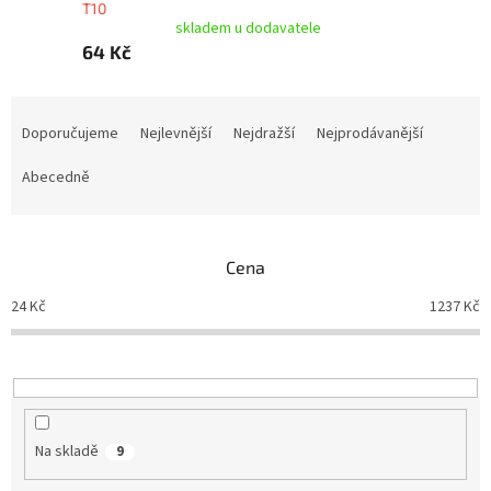
T10
skladem u dodavatele
64 Kč
Ř
a
Doporučujeme
Nejlevnější
Nejdražší
Nejprodávanější
z
e
Abecedně
n
í
p
Cena
r
o
24
Kč
1237
Kč
d
u
k
t
ů
Na skladě
9