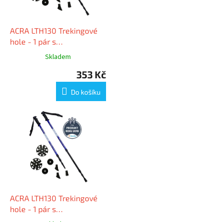
r
o
d
ACRA LTH130 Trekingové
u
hole - 1 pár s
k
příslušenstvím
Skladem
t
353 Kč
ů
Do košíku
ACRA LTH130 Trekingové
hole - 1 pár s
příslušenstvím