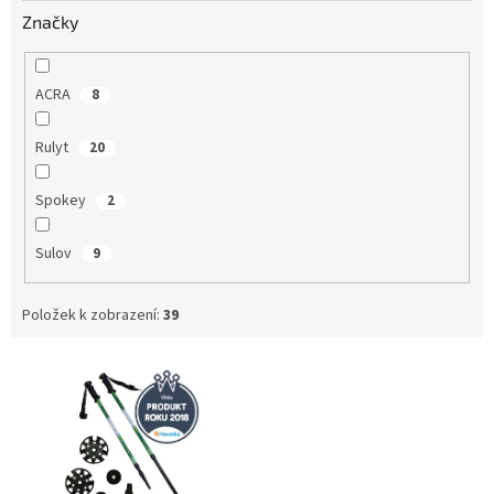
Značky
ACRA
8
Rulyt
20
Spokey
2
Sulov
9
Položek k zobrazení:
39
V
ý
p
i
s
p