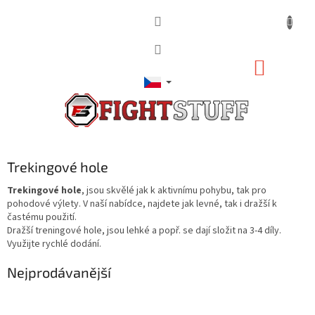
Přejít
na
obsah
NÁKUP
KOŠÍK
Trekingové hole
Trekingové hole
, jsou skvělé jak k aktivnímu pohybu, tak pro
pohodové výlety. V naší nabídce, najdete jak levné, tak i dražší k
častému použití.
Dražší treningové hole, jsou lehké a popř. se dají složit na 3-4 díly.
Využijte rychlé dodání.
Nejprodávanější