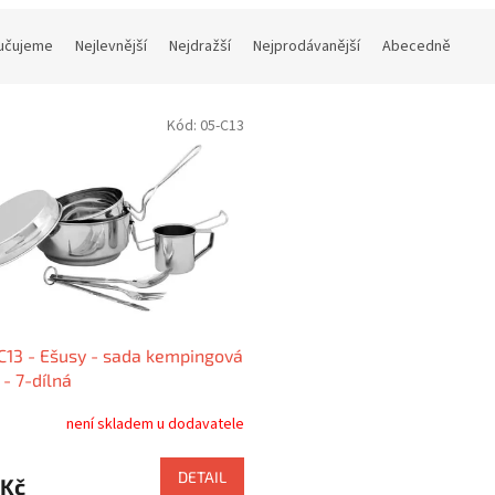
učujeme
Nejlevnější
Nejdražší
Nejprodávanější
Abecedně
Kód:
05-C13
C13 - Ešusy - sada kempingová
 - 7-dílná
není skladem u dodavatele
DETAIL
 Kč