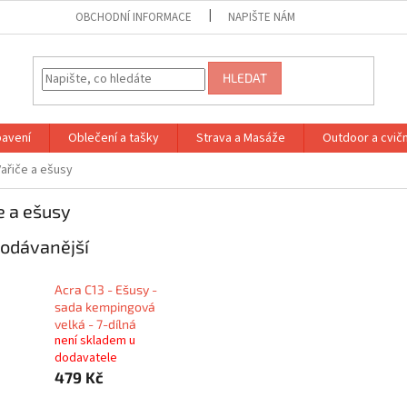
OBCHODNÍ INFORMACE
NAPIŠTE NÁM
HLEDAT
bavení
Oblečení a tašky
Strava a Masáže
Outdoor a cvič
Vařiče a ešusy
e a ešusy
odávanější
Acra C13 - Ešusy -
sada kempingová
velká - 7-dílná
není skladem u
dodavatele
479 Kč