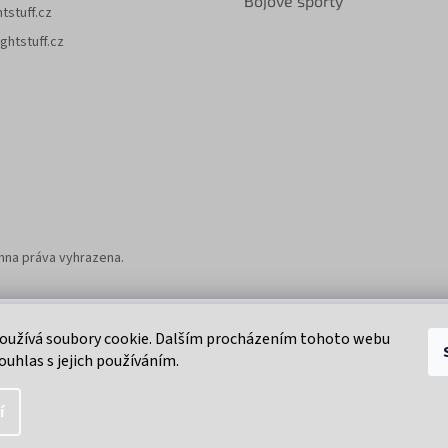
Bojové sporty
htstuff.cz
ghtstuff.cz
chna práva vyhrazena.
Klikni na super eshop pro cyklisty a bikery.
oužívá soubory cookie. Dalším procházením tohoto webu
ouhlas s jejich používáním.
í