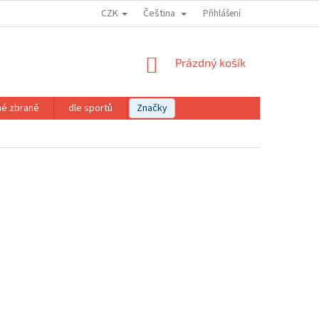
CZK
Čeština
Přihlášení
NÁKUPNÍ
Prázdný košík
KOŠÍK
né zbraně
dle sportů
Značky