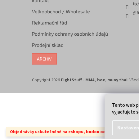
kontakt
fig
Velkoobchod / Wholesale
@fi
Reklamační řád
Podmínky ochrany osobních údajů
Prodejní sklad
ARCHIV
Copyright 2026
FightStuff - MMA, box, muay thai
. Vše
Tento web p
vyjadřujete s
Nastaven
Objednávky uskutečněné na eshopu, budou odeslány 14.8.2026