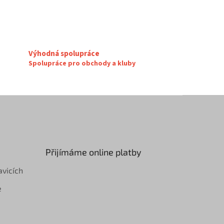
Výhodná spolupráce
Spolupráce pro obchody a kluby
Přijímáme online platby
avicích
e