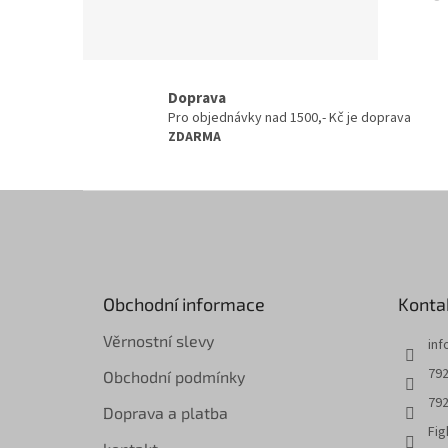
Doprava
Pro objednávky nad 1500,- Kč je doprava
ZDARMA
Z
á
p
a
t
Obchodní informace
Konta
í
Věrnostní slevy
inf
792
Obchodní podmínky
792
Doprava a platba
Fig