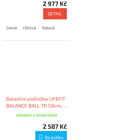
2 977 Kč
DETAIL
černá
růžová
fialová
Balanční podložka LIFEFIT
BALANCE BALL TR 58cm,
stříbrná
skladem u dodavatele
2 587 Kč
Do košíku