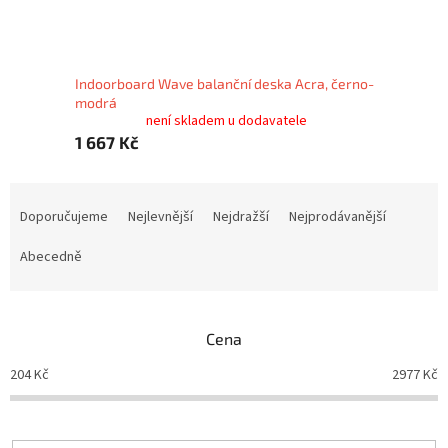
Indoorboard Wave balanční deska Acra, černo-
modrá
není skladem u dodavatele
1 667 Kč
Ř
a
Doporučujeme
Nejlevnější
Nejdražší
Nejprodávanější
z
e
Abecedně
n
í
p
Cena
r
o
204
Kč
2977
Kč
d
u
k