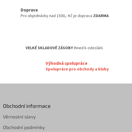
a
c
Doprava
í
Pro objednávky nad 1500,- Kč je doprava
ZDARMA
p
r
v
k
y
VELKÉ SKLADOVÉ ZÁSOBY
Ihned k odeslání.
v
ý
p
Výhodná spolupráce
i
Spolupráce pro obchody a kluby
s
u
Z
á
p
a
Obchodní informace
t
Věrnostní slevy
í
Obchodní podmínky