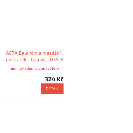
motorickou koordinaci,; - skvěle
se...
ACRA Balanční a masážní
polštářek - fialový - D35-F
není skladem u dodavatele
324 Kč
DETAIL