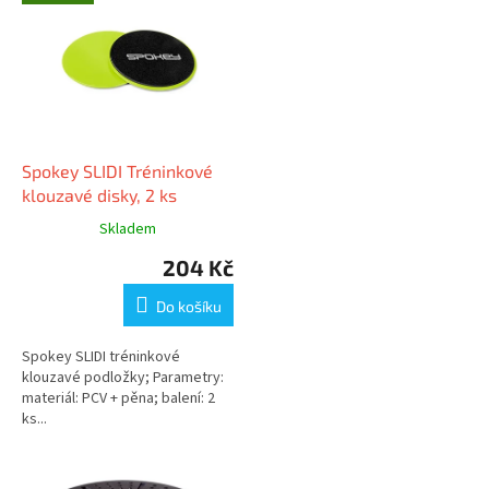
ý
p
i
s
p
r
o
d
Spokey SLIDI Tréninkové
u
klouzavé disky, 2 ks
k
Skladem
t
204 Kč
ů
Do košíku
Spokey SLIDI tréninkové
klouzavé podložky; Parametry:
materiál: PCV + pěna; balení: 2
ks...