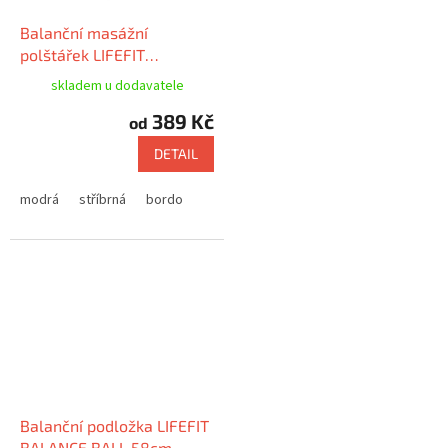
Balanční masážní
polštářek LIFEFIT
BALANCE 33cm
skladem u dodavatele
389 Kč
od
DETAIL
modrá
stříbrná
bordo
Balanční podložka LIFEFIT
BALANCE BALL 58cm,