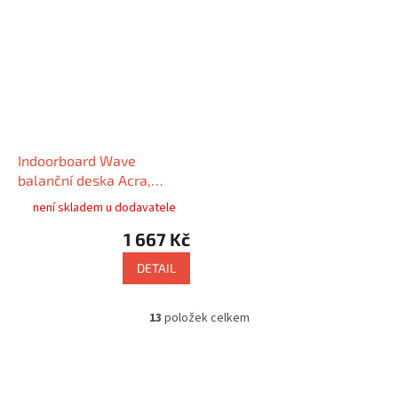
Indoorboard Wave
balanční deska Acra,
černo-modrá
není skladem u dodavatele
1 667 Kč
DETAIL
13
položek celkem
O
v
l
á
d