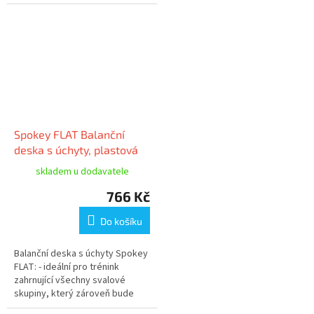
cm; Logo: logo 1C; Vzor:
nestandartní; Obal: barevná
krabice...
Spokey FLAT Balanční
deska s úchyty, plastová
skladem u dodavatele
766 Kč
Do košíku
Balanční deska s úchyty Spokey
FLAT: - ideální pro trénink
zahrnující všechny svalové
skupiny, který zároveň bude
rozvíjet vaši rovnováhu a