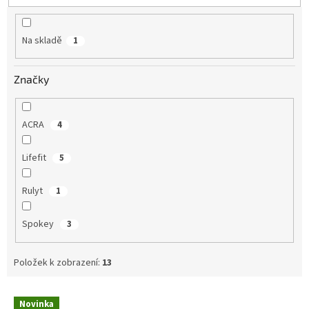
t
ů
Na skladě
1
Značky
ACRA
4
Lifefit
5
Rulyt
1
Spokey
3
Položek k zobrazení:
13
V
Novinka