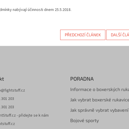
mínky nabývají účinnosti dnem 25.5.2018.
PŘEDCHOZÍ ČLÁNEK
DALŠÍ ČL
kt
PORADNA
Informace o boxerských ruk
o
@
fightstuff.cz
 301 203
Jak vybrat boxerské rukavic
 301 203
Jak správně vybrat vybavení
htStuff.cz - přidejte se k nám
Bojové sporty
htstuff.cz