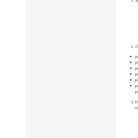
S
Z
p
p
p
p
p
p
p
D
n