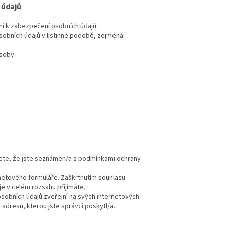
 údajů
ní k zabezpečení osobních údajů.
osobních údajů v listinné podobě, zejména
soby.
ete, že jste seznámen/a s podmínkami ochrany
netového formuláře. Zaškrtnutím souhlasu
e v celém rozsahu přijímáte.
sobních údajů zveřejní na svých internetových
adresu, kterou jste správci poskytl/a.