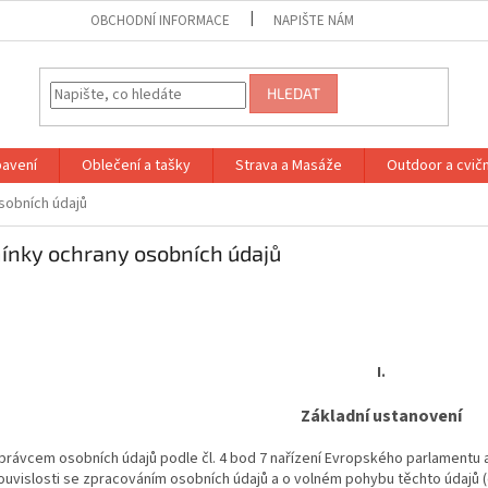
OBCHODNÍ INFORMACE
NAPIŠTE NÁM
HLEDAT
bavení
Oblečení a tašky
Strava a Masáže
Outdoor a cvič
sobních údajů
nky ochrany osobních údajů
I.
Základní ustanovení
právcem osobních údajů podle čl. 4 bod 7 nařízení Evropského parlamentu 
ouvislosti se zpracováním osobních údajů a o volném pohybu těchto údajů (d