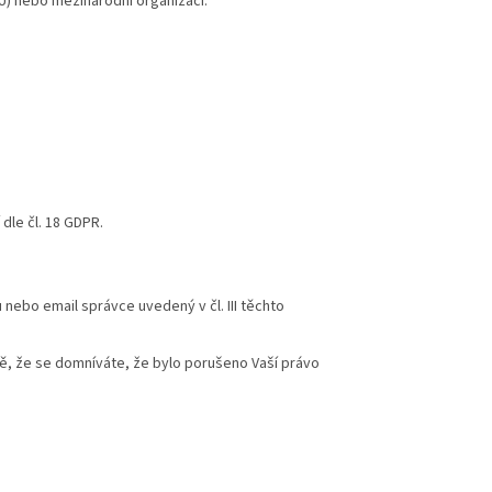
) nebo mezinárodní organizaci.
dle čl. 18 GDPR.
ebo email správce uvedený v čl. III těchto
dě, že se domníváte, že bylo porušeno Vaší právo