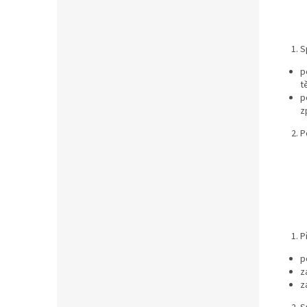
S
p
t
p
z
P
P
p
z
z