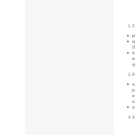
Z
p
o
č
V
n
s
Ú
v
j
o
u
z
Z