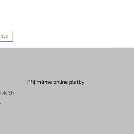
ÁNEK
Přijímáme online platby
avicích
e