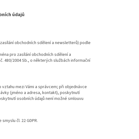
bních údajů
asílání obchodních sdělení a newsletterů) podle
éna pro zasílání obchodních sdělení a
a č. 480/2004 Sb., o některých službách informační
ho vztahu mezi Vámi a správcem; při objednávce
ávky (jméno a adresa, kontakt), poskytnutí
oskytnutí osobních údajů není možné smlouvu
 smyslu čl. 22 GDPR.