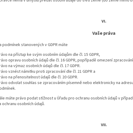
právce nemá v úmyslu předat osobní údaje do třetí země (do země mimo EU
VI.
Vaše práva
a podmínek stanovených v GDPR máte
rávo na přístup ke svým osobním údajům dle čl. 15 GDPR,
rávo opravu osobních údajů dle čl. 16 GDPR, popřípadě omezení zpracování 
rávo na výmaz osobních údajů dle čl. 17 GDPR.
rávo vznést námitku proti zpracování dle čl. 21 GDPR a
rávo na přenositelnost údajů dle čl. 20 GDPR.
rávo odvolat souhlas se zpracováním písemně nebo elektronicky na adresu n
odmínek.
ále máte právo podat stížnost u Úřadu pro ochranu osobních údajů v přípa
a ochranu osobních údajů.
VII.