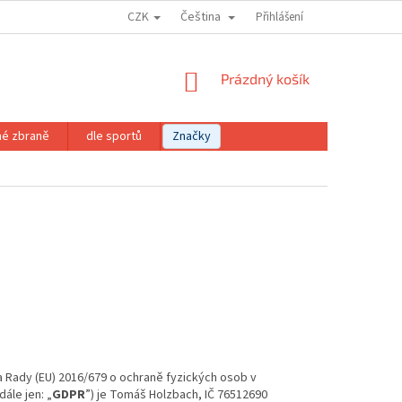
CZK
Čeština
Přihlášení
NÁKUPNÍ
Prázdný košík
KOŠÍK
né zbraně
dle sportů
Značky
a Rady (EU) 2016/679 o ochraně fyzických osob v
ále jen: „
GDPR
”) je Tomáš Holzbach, IČ 76512690