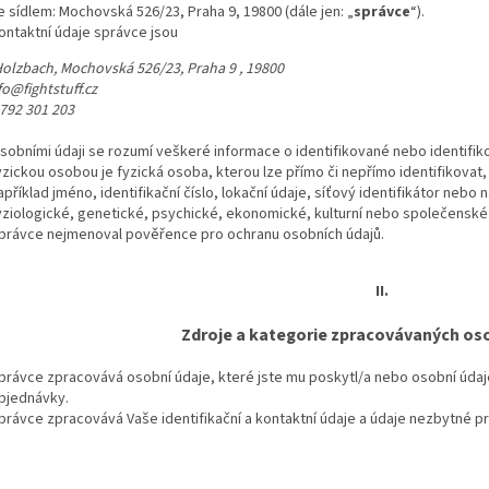
e sídlem: Mochovská 526/23, Praha 9, 19800 (dále jen: „
správce
“).
ontaktní údaje správce jsou
olzbach, Mochovská 526/23, Praha 9 , 19800
fo@fightstuff.cz
 792 301 203
sobními údaji se rozumí veškeré informace o identifikované nebo identifik
yzickou osobou je fyzická osoba, kterou lze přímo či nepřímo identifikovat,
apříklad jméno, identifikační číslo, lokační údaje, síťový identifikátor nebo 
yziologické, genetické, psychické, ekonomické, kulturní nebo společenské 
právce nejmenoval pověřence pro ochranu osobních údajů.
II.
Zdroje a kategorie zpracovávaných os
právce zpracovává osobní údaje, které jste mu poskytl/a nebo osobní údaje,
bjednávky.
právce zpracovává Vaše identifikační a kontaktní údaje a údaje nezbytné pr