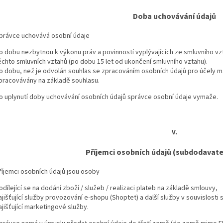
Doba uchovávání údajů
právce uchovává osobní údaje
o dobu nezbytnou k výkonu práv a povinností vyplývajících ze smluvního vz
ěchto smluvních vztahů (po dobu 15 let od ukončení smluvního vztahu).
o dobu, než je odvolán souhlas se zpracováním osobních údajů pro účely mark
pracovávány na základě souhlasu.
o uplynutí doby uchovávání osobních údajů správce osobní údaje vymaže.
V.
Příjemci osobních údajů (subdodavate
říjemci osobních údajů jsou osoby
odílející se na dodání zboží / služeb / realizaci plateb na základě smlouvy,
ajišťující služby provozování e-shopu (Shoptet) a další služby v souvislost
ajišťující marketingové služby.