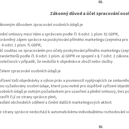
III.
Zákonný důvod a účel zpracování oso
ákonným důvodem zpracování osobních údajů je
lnění smlouvy mezi Vámi a správcem podle čl. 6 odst. 1 písm. b) GDPR,
právněný zájem správce na poskytování přímého marketingu (zejména pro z
l. 6 odst. 1 písm. f) GDPR,
áš souhlas se zpracováním pro účely poskytování přímého marketingu (zejm
ewsletterů) podle čl. 6 odst. 1 písm. a) GDPR ve spojení s § 7 odst. 2 zákon
polečnosti v případě, že nedošlo k objednávce zboží nebo služby.
čelem zpracování osobních údajů je
yřízení Vaší objednávky a výkon práv a povinností vyplývajících ze smluvní
sou vyžadovány osobní údaje, které jsou nutné pro úspěšné vyřízení objedn
sobních údajů je nutným požadavkem pro uzavření a plnění smlouvy, bez p
zavřít či jí ze strany správce plnit,
asílání obchodních sdělení a činění dalších marketingových aktivit.
e strany správce nedochází k automatickému individuálnímu rozhodování ve
IV.