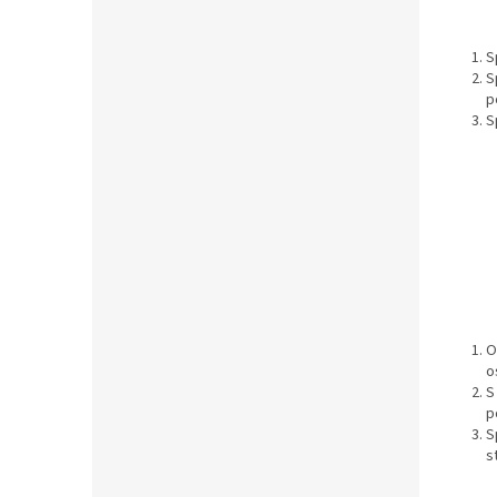
S
S
p
S
O
o
S
p
S
s