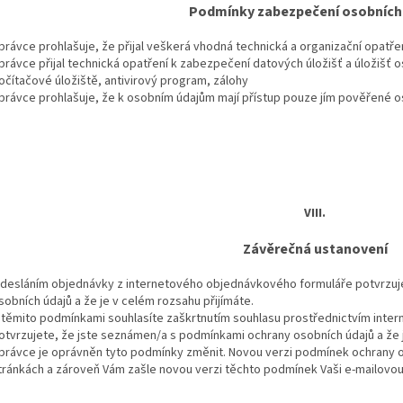
Podmínky zabezpečení osobních
právce prohlašuje, že přijal veškerá vhodná technická a organizační opatře
právce přijal technická opatření k zabezpečení datových úložišť a úložišť 
očítačové úložiště, antivirový program, zálohy
právce prohlašuje, že k osobním údajům mají přístup pouze jím pověřené o
VIII.
Závěrečná ustanovení
desláním objednávky z internetového objednávkového formuláře potvrzuj
sobních údajů a že je v celém rozsahu přijímáte.
 těmito podmínkami souhlasíte zaškrtnutím souhlasu prostřednictvím inter
otvrzujete, že jste seznámen/a s podmínkami ochrany osobních údajů a že j
právce je oprávněn tyto podmínky změnit. Novou verzi podmínek ochrany o
tránkách a zároveň Vám zašle novou verzi těchto podmínek Vaši e-mailovou 