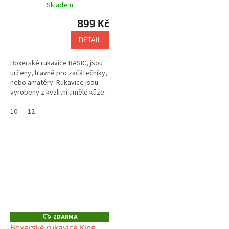
Skladem
899 Kč
DETAIL
Boxerské rukavice BASIC, jsou
určeny, hlavně pro začátečníky,
nebo amatéry. Rukavice jsou
vyrobeny z kvalitní umělé kůže.
10
12
ZDARMA
Z
D
Boxerské rukavice King