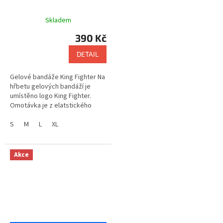
Skladem
390 Kč
DETAIL
Gelové bandáže King Fighter Na
hřbetu gelových bandáží je
umístěno logo King Fighter.
Omotávka je z elatstického
materiálu a je dlouhá 2,5 metru
S
M
L
XL
Akce