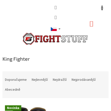
Přejít
na
obsah
NÁKUP
KOŠÍK
King Fighter
Ř
a
Doporučujeme
Nejlevnější
Nejdražší
Nejprodávanější
z
e
Abecedně
n
í
V
p
Novinka
ý