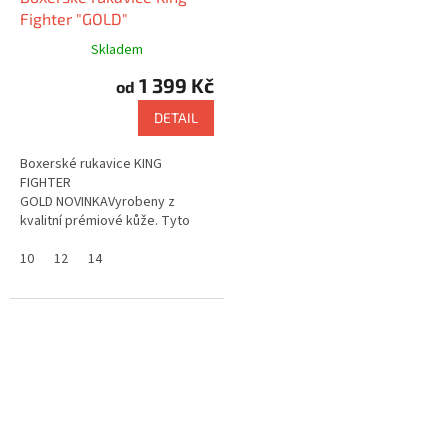
A
Fighter "GOLD"
R
M
A
Skladem
1 399 Kč
od
DETAIL
Boxerské rukavice KING
FIGHTER
GOLD NOVINKAVyrobeny z
kvalitní prémiové kůže. Tyto
boxerské rukavice, můžete
použít pro závodní, i tréninkové
10
12
14
účely. Použití na box, muay...