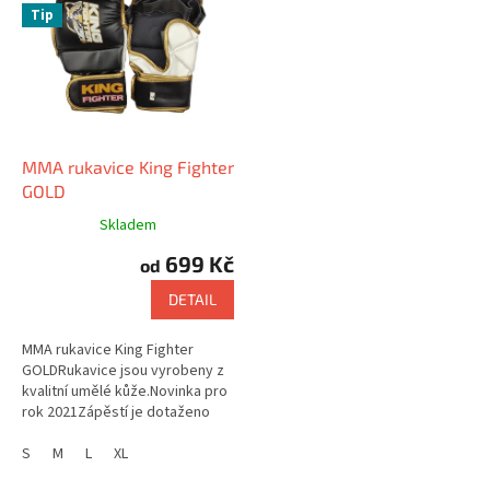
r
Tip
p
o
i
d
s
u
p
k
r
t
o
ů
d
MMA rukavice King Fighter
u
GOLD
k
Skladem
t
699 Kč
ů
od
DETAIL
MMA rukavice King Fighter
GOLDRukavice jsou vyrobeny z
kvalitní umělé kůže.Novinka pro
rok 2021Zápěstí je dotaženo
pomocí širokého pásku, který je
vybaven suchým zipem....
S
M
L
XL