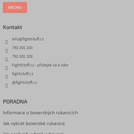
ARCHIV
Kontakt
info
@
fightstuff.cz
792 301 203
792 301 203
FightStuff.cz - přidejte se k nám
fightstuff.cz
@fightstuff.cz
PORADNA
Informace o boxerských rukavicích
Jak vybrat boxerské rukavice
Jak správně vybrat vybavení