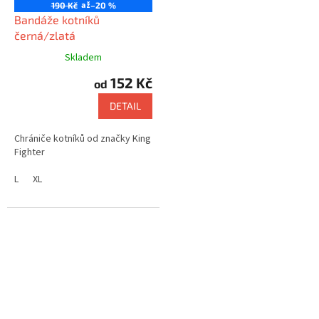
až
190 Kč
–20 %
Bandáže kotníků
černá/zlatá
Skladem
152 Kč
od
DETAIL
Chrániče kotníků od značky King
Fighter
L
XL