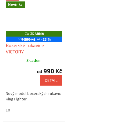
Novinka
ZDARMA
Z
D
od
až
1 290 Kč
–23 %
A
Boxerské rukavice
R
M
VICTORY
A
Skladem
990 Kč
od
DETAIL
Nový model boxerských rukavic
King Fighter
10