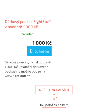
Dárkový poukaz FightStuff
v hodnotě: 1000 Kč
Skladem
1 000 Kč
Do košíku
Dárkový poukaz, na nákup zboží
1000,- Kč Uplatnění dárkového
poukazu je možné pouze na
www.fightstuff.cz
NAČÍST 24 DALŠÍCH
S
1
7
t
O
r
163
položek celkem
v