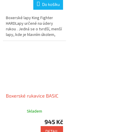
Do košíku
Boxerské lapy King Fighter
HARDLapy určené na údery
rukou . Jedná se o tvrdší, menší
lapy, kde je hlavním úkolem,
tvrdost a přesnost úderu
Boxerské rukavice BASIC
Skladem
945 Kč
DETAIL