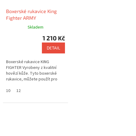
Boxerské rukavice King
Fighter ARMY
Skladem
1 210 Kč
DETAIL
Boxerské rukavice KING
FIGHTER Vyrobeny z kvalitní
hovězí kůže. Tyto boxerské
rukavice, můžete použít pro
závodní, i tréninkové účely.
Použití na box, muay thai, krav
10
12
maga...