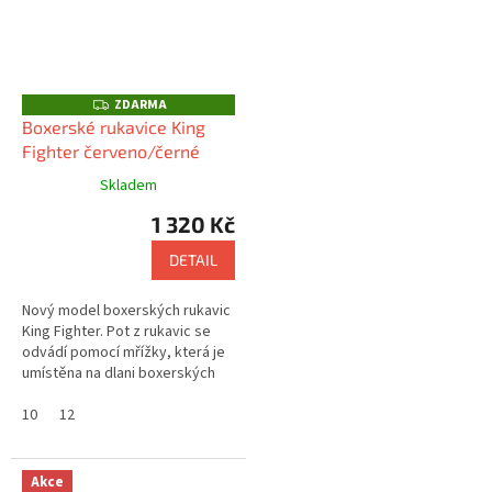
ZDARMA
Z
D
Boxerské rukavice King
A
Fighter červeno/černé
R
M
A
Skladem
1 320 Kč
DETAIL
Nový model boxerských rukavic
King Fighter. Pot z rukavic se
odvádí pomocí mřížky, která je
umístěna na dlani boxerských
rukavic.
10
12
Akce