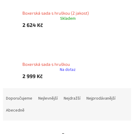
Boxerská sada s hruškou (2 jakost)
Skladem
2 624 Kč
Boxerská sada s hruškou
Na dotaz
2 999 Kč
Ř
a
Doporučujeme
Nejlevnější
Nejdražší
Nejprodávanější
z
e
Abecedně
n
í
p