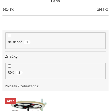
Cena
r
o
2624
Kč
2999
Kč
d
u
k
t
ů
Na skladě
1
Značky
RDX
2
Položek k zobrazení:
2
V
Akce
ý
p