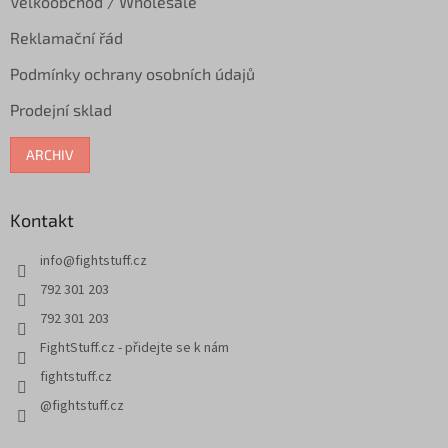
Velkoobchod / Wholesale
Reklamační řád
Podmínky ochrany osobních údajů
Prodejní sklad
ARCHIV
Kontakt
info
@
fightstuff.cz
792 301 203
792 301 203
FightStuff.cz - přidejte se k nám
fightstuff.cz
@fightstuff.cz