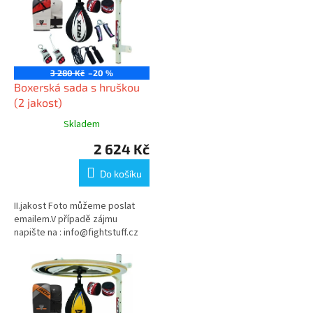
i
s
p
r
o
3 280 Kč
–20 %
d
Boxerská sada s hruškou
u
(2 jakost)
k
Skladem
t
2 624 Kč
ů
Do košíku
II.jakost Foto můžeme poslat
emailem.V případě zájmu
napište na : info@fightstuff.cz