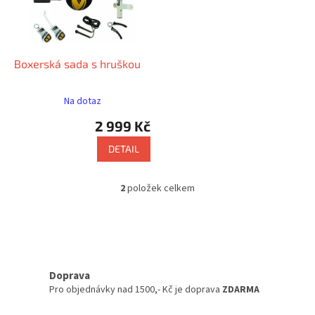
Boxerská sada s hruškou
Na dotaz
2 999 Kč
DETAIL
2
položek celkem
O
v
l
á
d
a
c
Doprava
í
Pro objednávky nad 1500,- Kč je doprava
ZDARMA
p
r