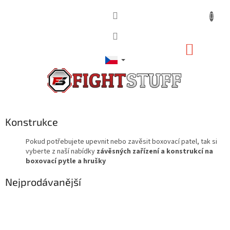
Přejít
na
obsah
NÁKUP
KOŠÍK
Konstrukce
Pokud potřebujete upevnit nebo zavěsit boxovací patel, tak si
vyberte z naší nabídky
závěsných zařízení a konstrukcí na
boxovací pytle a hrušky
Nejprodávanější