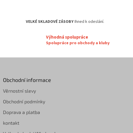
v
k
y
VELKÉ SKLADOVÉ ZÁSOBY
Ihned k odeslání.
v
ý
p
Výhodná spolupráce
i
Spolupráce pro obchody a kluby
s
u
Z
á
p
a
Obchodní informace
t
Věrnostní slevy
í
Obchodní podmínky
Doprava a platba
kontakt