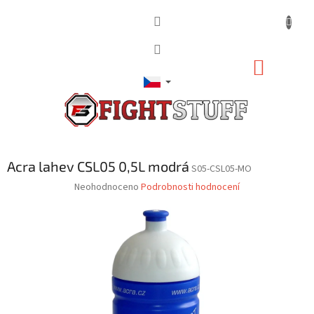
Přejít
na
obsah
NÁKUP
KOŠÍK
Acra lahev CSL05 0,5L modrá
S05-CSL05-MO
Průměrné
Neohodnoceno
Podrobnosti hodnocení
hodnocení
produktu
je
0,0
z
5
hvězdiček.