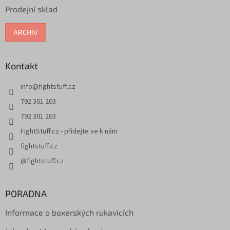
Prodejní sklad
ARCHIV
Kontakt
info
@
fightstuff.cz
792 301 203
792 301 203
FightStuff.cz - přidejte se k nám
fightstuff.cz
@fightstuff.cz
PORADNA
Informace o boxerských rukavicích