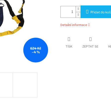
Přidat do koš
Detailní informace
TISK
ZEPTAT SE
H
624 Kč
–4 %