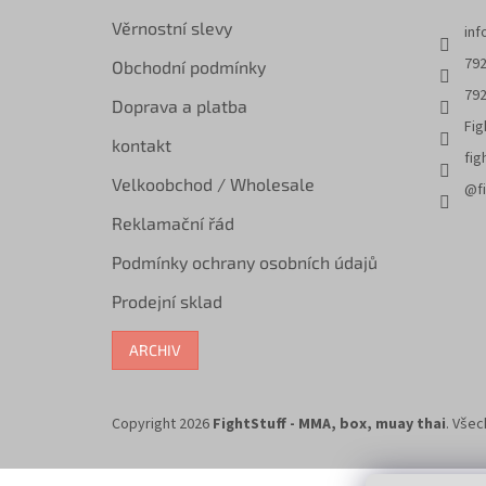
Věrnostní slevy
inf
792
Obchodní podmínky
792
Doprava a platba
Fig
kontakt
fig
Velkoobchod / Wholesale
@fi
Reklamační řád
Podmínky ochrany osobních údajů
Prodejní sklad
ARCHIV
Copyright 2026
FightStuff - MMA, box, muay thai
. Vše