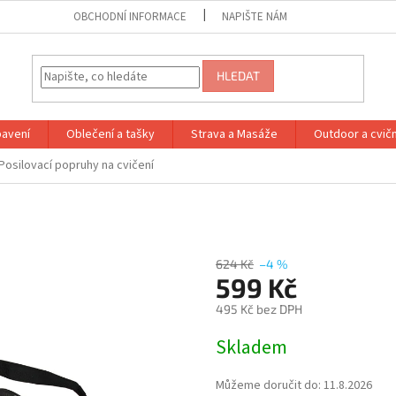
OBCHODNÍ INFORMACE
NAPIŠTE NÁM
HLEDAT
bavení
Oblečení a tašky
Strava a Masáže
Outdoor a cvič
Posilovací popruhy na cvičení
624 Kč
–4 %
599 Kč
495 Kč bez DPH
Měrná
Skladem
cena:
Můžeme doručit do:
11.8.2026