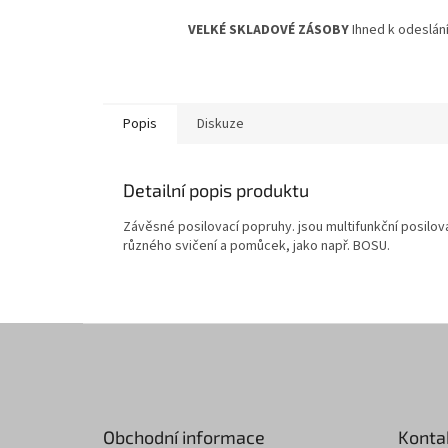
VELKÉ SKLADOVÉ ZÁSOBY
Ihned k odeslání
Popis
Diskuze
Detailní popis produktu
Závěsné posilovací popruhy. jsou multifunkční posilo
různého svičení a pomůcek, jako např. BOSU.
Z
á
p
a
t
Obchodní informace
Konta
í