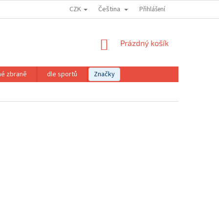
CZK
Čeština
Přihlášení
NÁKUPNÍ
Prázdný košík
KOŠÍK
né zbraně
dle sportů
Značky