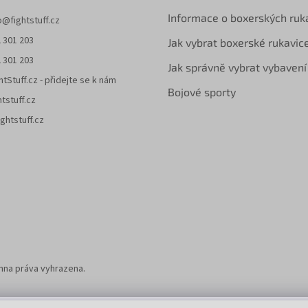
Informace o boxerských ruk
o
@
fightstuff.cz
 301 203
Jak vybrat boxerské rukavic
 301 203
Jak správně vybrat vybavení
htStuff.cz - přidejte se k nám
Bojové sporty
htstuff.cz
ghtstuff.cz
chna práva vyhrazena.