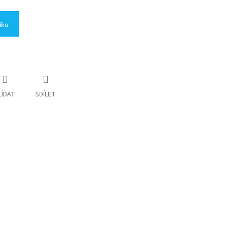
íku
LÍDAT
SDÍLET