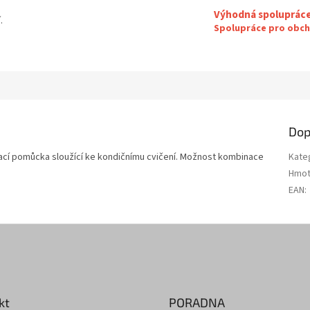
Výhodná spoluprác
.
Spolupráce pro obch
Dop
vací pomůcka sloužící ke kondičnímu cvičení. Možnost kombinace
Kate
Hmot
EAN
:
kt
PORADNA