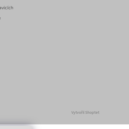
avicích
e
Vytvořil Shoptet