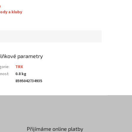
e
ody a kluby
lňkové parametry
gorie
:
TRX
nost
:
0.8 kg
8595042734935
Přijímáme online platby