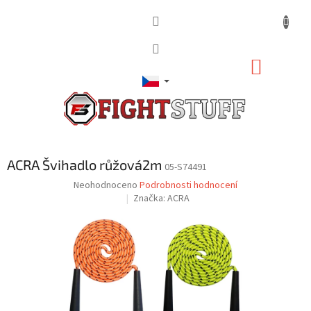
Přejít
na
obsah
NÁKUP
KOŠÍK
ACRA Švihadlo růžová2m
05-S74491
Průměrné
Neohodnoceno
Podrobnosti hodnocení
hodnocení
Značka:
ACRA
produktu
je
0,0
z
5
hvězdiček.