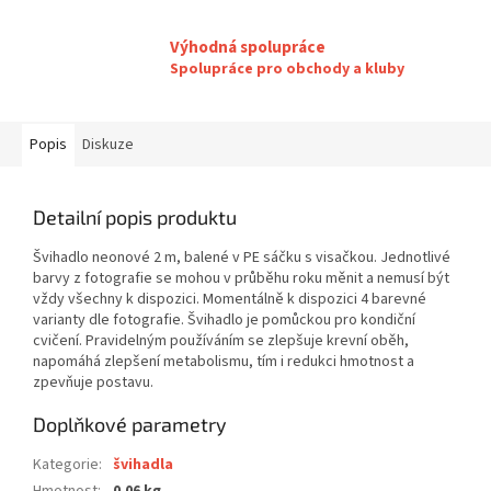
Výhodná spolupráce
Spolupráce pro obchody a kluby
Popis
Diskuze
Detailní popis produktu
Švihadlo neonové 2 m, balené v PE sáčku s visačkou. Jednotlivé
barvy z fotografie se mohou v průběhu roku měnit a nemusí být
vždy všechny k dispozici. Momentálně k dispozici 4 barevné
varianty dle fotografie. Švihadlo je pomůckou pro kondiční
cvičení. Pravidelným používáním se zlepšuje krevní oběh,
napomáhá zlepšení metabolismu, tím i redukci hmotnost a
zpevňuje postavu.
Doplňkové parametry
Kategorie
:
švihadla
Hmotnost
:
0.06 kg