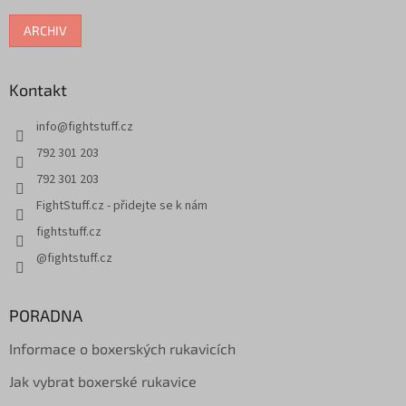
ARCHIV
Kontakt
info
@
fightstuff.cz
792 301 203
792 301 203
FightStuff.cz - přidejte se k nám
fightstuff.cz
@fightstuff.cz
PORADNA
Informace o boxerských rukavicích
Jak vybrat boxerské rukavice