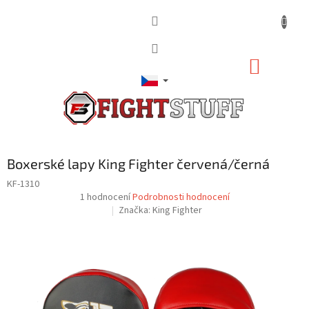
Přejít
na
obsah
NÁKUP
KOŠÍK
Boxerské lapy King Fighter červená/černá
KF-1310
Průměrné
1 hodnocení
Podrobnosti hodnocení
hodnocení
Značka:
King Fighter
produktu
je
5,0
z
5
hvězdiček.