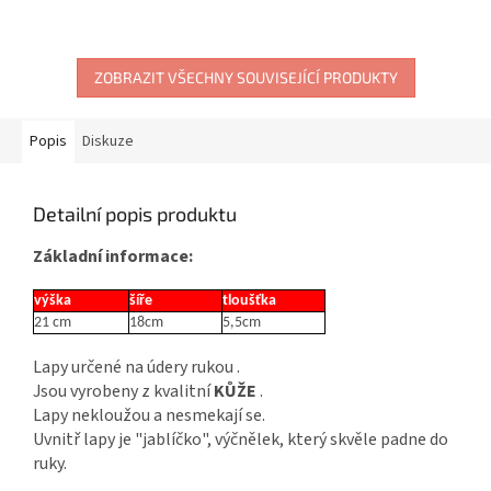
ZOBRAZIT VŠECHNY SOUVISEJÍCÍ PRODUKTY
Popis
Diskuze
Detailní popis produktu
Základní informace:
výška
šíře
tloušťka
21 cm
18cm
5,5cm
Lapy určené na údery rukou .
Jsou vyrobeny z kvalitní
KŮŽE
.
Lapy nekloužou a nesmekají se.
Uvnitř lapy je "jablíčko", výčnělek, který skvěle padne do
ruky.