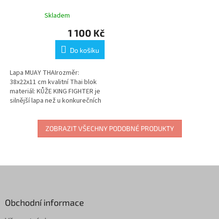
Skladem
1 100 Kč
Do košíku
Lapa MUAY THAIrozměr:
38x22x11 cm kvalitní Thai blok
materiál: KŮŽE KING FIGHTER je
silnější lapa než u konkurečních
firem
ZOBRAZIT VŠECHNY PODOBNÉ PRODUKTY
Z
á
p
a
Obchodní informace
t