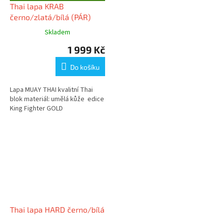
D
Thai lapa KRAB
A
černo/zlatá/bílá (PÁR)
R
M
A
Skladem
1 999 Kč
Do košíku
Lapa MUAY THAI kvalitní Thai
blok materiál: umělá kůže edice
King Fighter GOLD
Thai lapa HARD černo/bílá