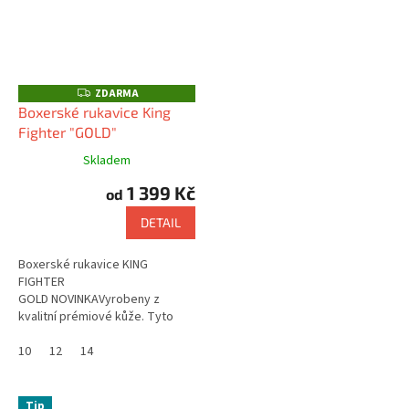
ZDARMA
Z
D
Boxerské rukavice King
A
Fighter "GOLD"
R
M
A
Skladem
1 399 Kč
od
DETAIL
Boxerské rukavice KING
FIGHTER
GOLD NOVINKAVyrobeny z
kvalitní prémiové kůže. Tyto
boxerské rukavice, můžete
použít pro závodní, i tréninkové
10
12
14
účely. Použití na box, muay...
Tip