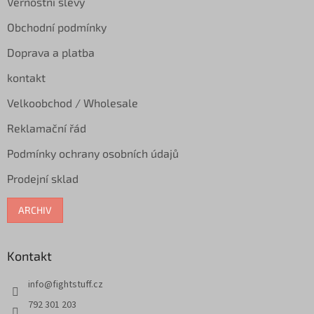
Věrnostní slevy
í
Obchodní podmínky
Doprava a platba
kontakt
Velkoobchod / Wholesale
Reklamační řád
Podmínky ochrany osobních údajů
Prodejní sklad
ARCHIV
Kontakt
info
@
fightstuff.cz
792 301 203