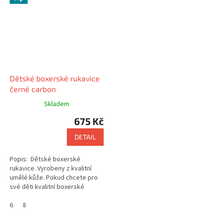
Dětské boxerské rukavice
černé carbon
Skladem
675 Kč
DETAIL
Popis: Dětské boxerské
rukavice. Vyrobeny z kvalitní
umělé kůže. Pokud chcete pro
své děti kvalitní boxerské
rukavice, které dobře padnou a
ruka je v nich pevně sevřená,...
6
8