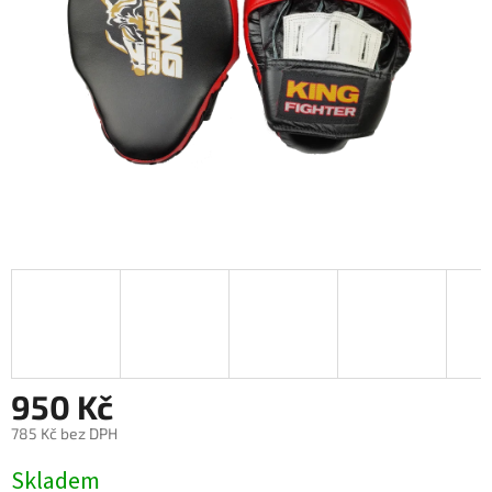
950 Kč
785 Kč bez DPH
Měrná
Skladem
cena: