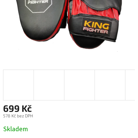
699 Kč
578 Kč bez DPH
Měrná
Skladem
cena: