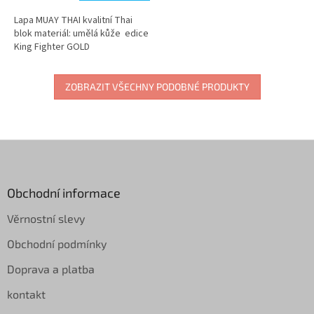
Lapa MUAY THAI kvalitní Thai
blok materiál: umělá kůže edice
King Fighter GOLD
ZOBRAZIT VŠECHNY PODOBNÉ PRODUKTY
Z
á
p
a
Obchodní informace
t
Věrnostní slevy
í
Obchodní podmínky
Doprava a platba
kontakt