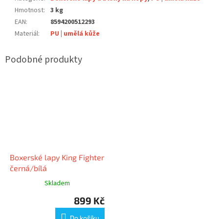
Hmotnost
:
3 kg
EAN
:
8594200512293
Materiál
:
PU | umělá kůže
Boxerské lapy King Fighter
černá/bílá
Skladem
899 Kč
Do košíku