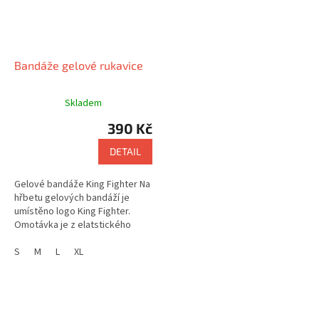
Bandáže gelové rukavice
Skladem
390 Kč
DETAIL
Gelové bandáže King Fighter Na
hřbetu gelových bandáží je
umístěno logo King Fighter.
Omotávka je z elatstického
materiálu a je dlouhá 2,5 metru
S
M
L
XL