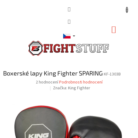
Přejít
na
obsah
NÁKUP
KOŠÍK
Boxerské lapy King Fighter SPARING
KF-1303B
Průměrné
2 hodnocení
Podrobnosti hodnocení
hodnocení
Značka:
King Fighter
produktu
je
5,0
z
5
hvězdiček.