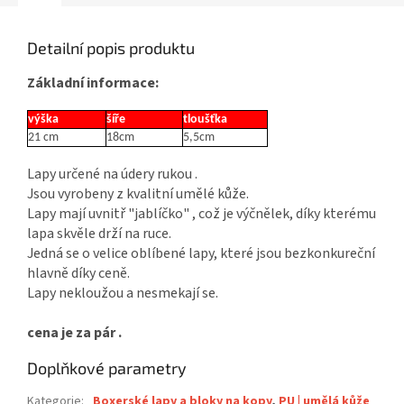
Detailní popis produktu
Základní informace:
výška
šíře
tloušťka
21 cm
18cm
5,5cm
Lapy určené na údery rukou .
Jsou vyrobeny z kvalitní umělé kůže.
Lapy mají uvnitř "jablíčko" , což je výčnělek, díky kterému
lapa skvěle drží na ruce.
Jedná se o velice oblíbené lapy, které jsou bezkonkureční
hlavně díky ceně.
Lapy nekloužou a nesmekají se.
cena je za pár .
Doplňkové parametry
Kategorie
:
Boxerské lapy a bloky na kopy
,
PU | umělá kůže