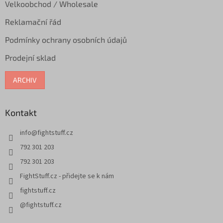
Velkoobchod / Wholesale
Reklamační řád
Podmínky ochrany osobních údajů
Prodejní sklad
ARCHIV
Kontakt
info
@
fightstuff.cz
792 301 203
792 301 203
FightStuff.cz - přidejte se k nám
fightstuff.cz
@fightstuff.cz