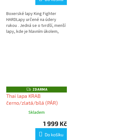
Boxerské lapy King Fighter
HARDLapy určené na údery
rukou . Jedná se o tvrdší, menší
lapy, kde je hlavním úkolem,
tvrdost a přesnost úderu
ZDARMA
Z
D
Thai lapa KRAB
A
černo/zlatá/bílá (PÁR)
R
M
A
Skladem
1 999 Kč
Do košíku