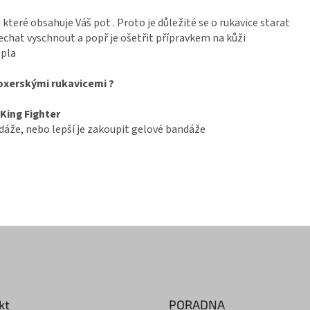
 které obsahuje Váš pot . Proto je důležité se o rukavice starat
echat vyschnout a popř je ošetřit přípravkem na kůži
epla
boxerskými rukavicemi ?
King Fighter
áže, nebo lepší je zakoupit gelové bandáže
kt
PORADNA