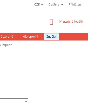
CZK
Čeština
Přihlášení
NÁKUPNÍ
Prázdný košík
KOŠÍK
né zbraně
dle sportů
Značky
o Impact