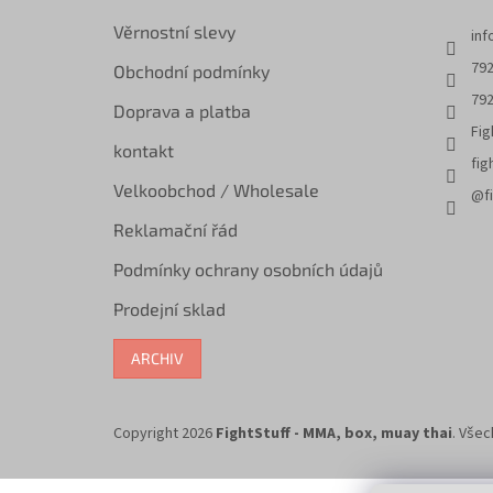
Věrnostní slevy
inf
792
Obchodní podmínky
792
Doprava a platba
Fig
kontakt
fig
Velkoobchod / Wholesale
@fi
Reklamační řád
Podmínky ochrany osobních údajů
Prodejní sklad
ARCHIV
Copyright 2026
FightStuff - MMA, box, muay thai
. Vše