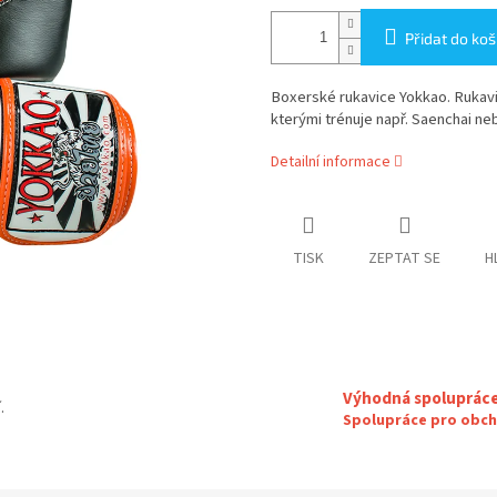
Přidat do koš
Boxerské rukavice Yokkao. Rukavi
kterými trénuje např. Saenchai n
Detailní informace
TISK
ZEPTAT SE
H
Výhodná spoluprác
.
Spolupráce pro obch