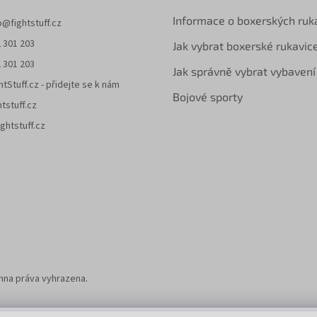
Informace o boxerských ruk
o
@
fightstuff.cz
 301 203
Jak vybrat boxerské rukavic
 301 203
Jak správně vybrat vybavení
htStuff.cz - přidejte se k nám
Bojové sporty
htstuff.cz
ghtstuff.cz
chna práva vyhrazena.