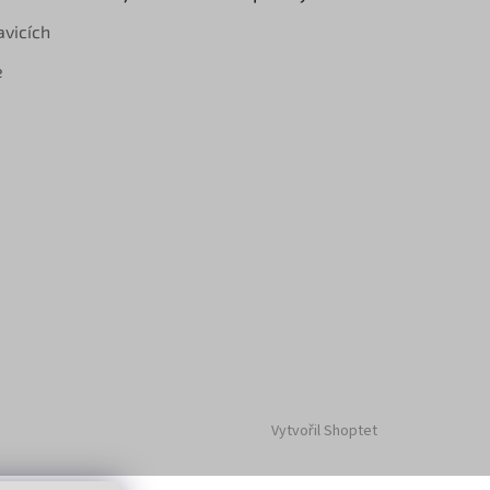
avicích
e
Vytvořil Shoptet