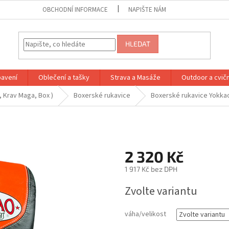
OBCHODNÍ INFORMACE
NAPIŠTE NÁM
HLEDAT
bavení
Oblečení a tašky
Strava a Masáže
Outdoor a cvič
 Krav Maga, Box )
Boxerské rukavice
Boxerské rukavice Yokka
2 320 Kč
1 917 Kč bez DPH
Měrná
Zvolte variantu
cena:
váha/velikost