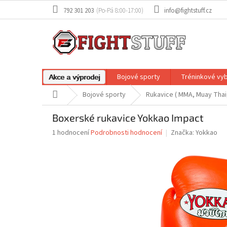
Přejít
792 301 203
info@fightstuff.cz
na
obsah
Bojové sporty
Tréninkové vy
Akce a výprodej
Domů
Bojové sporty
Rukavice ( MMA, Muay Thai,
Boxerské rukavice Yokkao Impact
Průměrné
1 hodnocení
Podrobnosti hodnocení
Značka:
Yokkao
hodnocení
produktu
je
5,0
z
5
hvězdiček.