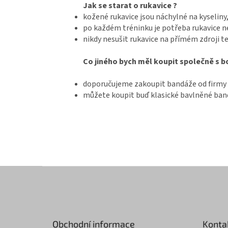
Jak se starat o rukavice ?
kožené rukavice jsou náchylné na kyseliny,
po každém tréninku je potřeba rukavice n
nikdy nesušit rukavice na přímém zdroji t
Co jiného bych měl koupit společně s 
doporučujeme zakoupit bandáže od firmy
můžete koupit buď klasické bavlněné band
Z
á
p
a
t
Obchodní informace
Konta
í