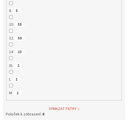
8
5
10
55
12
50
14
23
XL
2
L
2
M
2
VYMAZAT FILTRY
Položek k zobrazení:
8