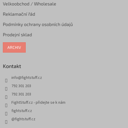
Velkoobchod / Wholesale
Reklamační řád
Podmínky ochrany osobních údajů
Prodejní sklad
ARCHIV
Kontakt
info
@
fightstuff.cz
792 301 203
792 301 203
FightStuff.cz - přidejte se k nám
fightstuff.cz
@fightstuff.cz