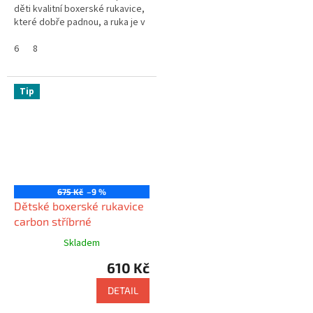
děti kvalitní boxerské rukavice,
které dobře padnou, a ruka je v
nich pevně sevřena, tak
boxerské rukavice king Fighter...
6
8
Tip
675 Kč
–9 %
Dětské boxerské rukavice
carbon stříbrné
Skladem
610 Kč
DETAIL