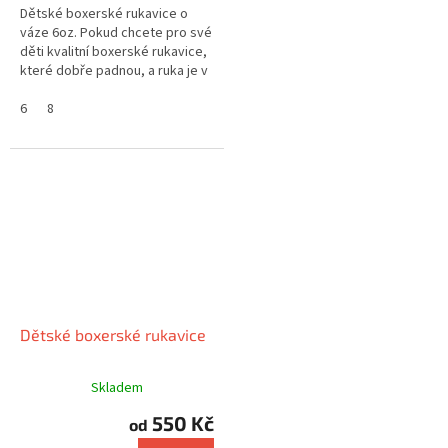
Dětské boxerské rukavice o
váze 6oz. Pokud chcete pro své
děti kvalitní boxerské rukavice,
které dobře padnou, a ruka je v
nich pevně sevřena, tak
boxerské rukavice king Fighter...
6
8
Dětské boxerské rukavice
Skladem
550 Kč
od