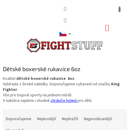
Přejít
na
obsah
NÁKUP
KOŠÍK
Dětské boxerské rukavice 6oz
Kvalitní
dětské boxerské rukavice
6oz
.
Vybírejte z široké nabídky. Doporučujeme vybavení od značky
King
Fighter
.
Vše pro bojové sporty na jednom místě.
V nabídce najdete i vhodné
chrániče holení
pro děti.
Ř
a
Doporučujeme
Nejlevnější
Nejdražší
Nejprodávanější
z