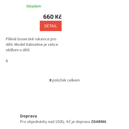
Skladem
660 Kč
DETAIL
Pěkné boxerské rukavice pro
děti. Model Dalmatine je velice
oblíben u dětí.
6
8
položek celkem
O
v
l
á
d
a
c
Doprava
í
Pro objednávky nad 1500,- Kč je doprava
ZDARMA
p