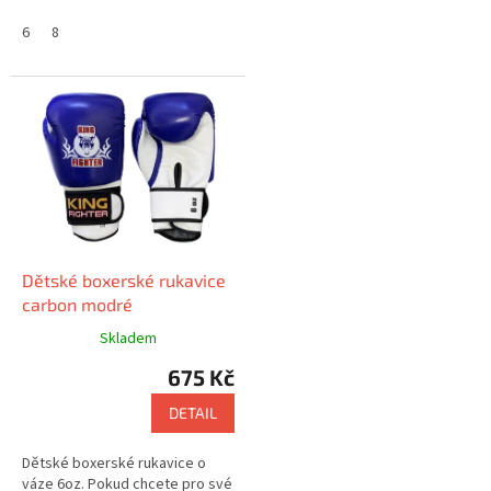
nich pevně sevřena, tak
boxerské rukavice king Fighter...
6
8
Dětské boxerské rukavice
carbon modré
Skladem
675 Kč
DETAIL
Dětské boxerské rukavice o
váze 6oz. Pokud chcete pro své