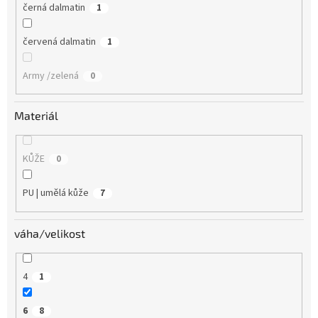
černá dalmatin
1
červená dalmatin
1
Army /zelená
0
Materiál
KŮŽE
0
PU | umělá kůže
7
váha/velikost
4
1
6
8