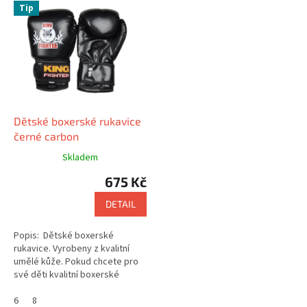
V
Tip
ý
p
i
s
p
r
o
d
Dětské boxerské rukavice
u
černé carbon
k
Skladem
t
675 Kč
ů
DETAIL
Popis: Dětské boxerské
rukavice. Vyrobeny z kvalitní
umělé kůže. Pokud chcete pro
své děti kvalitní boxerské
rukavice, které dobře padnou a
ruka je v nich pevně sevřená,...
6
8