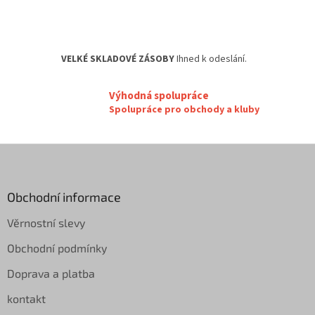
r
v
k
y
VELKÉ SKLADOVÉ ZÁSOBY
Ihned k odeslání.
v
ý
p
Výhodná spolupráce
i
Spolupráce pro obchody a kluby
s
u
Z
á
p
a
Obchodní informace
t
Věrnostní slevy
í
Obchodní podmínky
Doprava a platba
kontakt