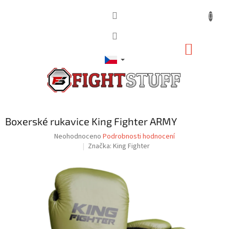
Přejít
na
obsah
NÁKUP
KOŠÍK
Boxerské rukavice King Fighter ARMY
Průměrné
Neohodnoceno
Podrobnosti hodnocení
hodnocení
Značka:
King Fighter
produktu
je
0,0
z
5
hvězdiček.